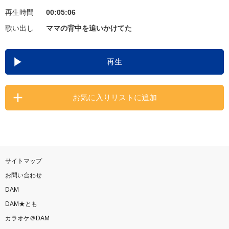
再生時間
00:05:06
お知らせ
よくあるご質問
歌い出し
ママの背中を追いかけてた
DAMの新曲・ランキングなど
再生
カラオケ最新情報をチェック！
お気に入りリストに追加
自宅でカラオケ歌い放題！
家族や友達と一緒に！練習にも！
サイトマップ
お問い合わせ
DAM
DAM★とも
カラオケ＠DAM