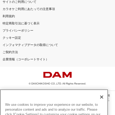
サイトのご利用について
カラオケご利用にあたっての注意事項
利用規約
特定商取引法に基づく表示
プライバシーポリシー
クッキー設定
インフォマティブデータの取得について
ご契約方法
企業情報（コーポレートサイト）
© DAIICHIKOSHO CO.,LTD. All Rights Reserved.
このサイトに掲載されている一切の文章・画像・写真・動画・音声等を、手段や形態
を問わず、著作権法の定める範囲を超えて無断で複製、転載、ファイル化などするこ
とを禁じます。
We use cookies to improve your experience on our website, to
personalize content and ads and to analyze our traffic. Please
楽曲及びコンテンツは、機種によりご利用いただけない場合があります。
click [Cookie Settings] to customize your cookie settings on our
楽曲及びコンテンツの配信日、配信内容が変更になる場合があります。