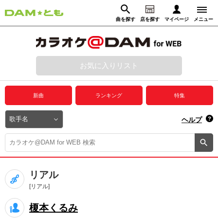
曲を探す
店を探す
マイページ
メニュー
ログイン
マイページ
お気に入りリスト
動画からさがす
録音からさがす
プレミアムサービス
新曲
ランキング
特集
DAM★とも動画
閉じる
ヘルプ
DAM★とも録音
カラオケ＠DAM
リアル
ユーザー検索
[リアル]
榎本くるみ
キャンペーン