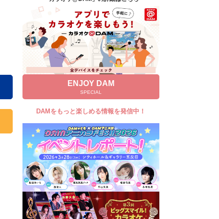
キャンペーン
お知らせ
よくあるご質問
DAMの新曲・ランキングなど
カラオケ最新情報をチェック！
ENJOY DAM
SPECIAL
DAMをもっと楽しめる情報を発信中！
自宅でカラオケ歌い放題！
家族や友達と一緒に！練習にも！