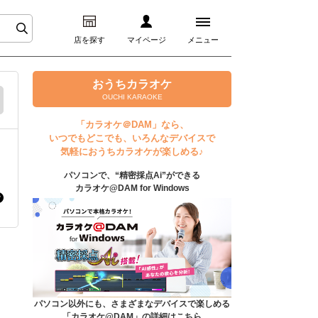
店を探す
マイページ
メニュー
ログイン
おうちカラオケ
OUCHI KARAOKE
マイページ
「カラオケ＠DAM」なら、
いつでもどこでも、いろんなデバイスで
プレミアムサービス
気軽におうちカラオケが楽しめる♪
パソコンで、“精密採点Ai”ができる
DAM★とも動画
カラオケ@DAM for Windows
DAM★とも録音
カラオケ＠DAM
ユーザー検索
パソコン以外にも、さまざまなデバイスで楽しめる
「カラオケ@DAM」の詳細はこちら