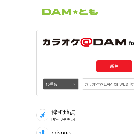
新曲
挫折地点
[ザセツチテン]
misono