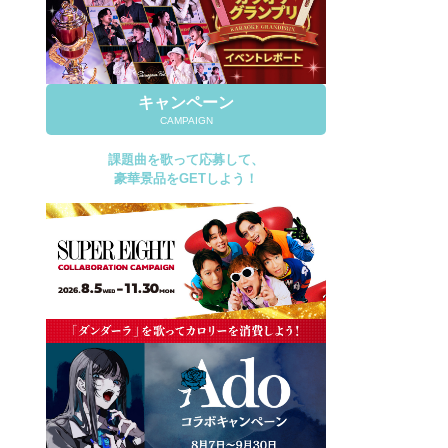
キャンペーン
CAMPAIGN
課題曲を歌って応募して、
豪華景品をGETしよう！