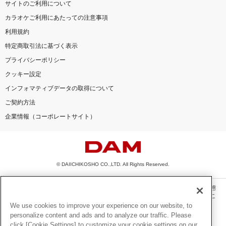
サイトのご利用について
カラオケご利用にあたっての注意事項
利用規約
特定商取引法に基づく表示
プライバシーポリシー
クッキー設定
インフォマティブデータの取得について
ご契約方法
企業情報（コーポレートサイト）
© DAIICHIKOSHO CO.,LTD. All Rights Reserved.
このサイトに掲載されている一切の文章・画像・写真・動画・音声等を、手段や形態
を問わず、著作権法の定める範囲を超えて無断で複製、転載、ファイル化などするこ
とを禁じます。
We use cookies to improve your experience on our website, to
personalize content and ads and to analyze our traffic. Please
楽曲及びコンテンツは、機種によりご利用いただけない場合があります。
click [Cookie Settings] to customize your cookie settings on our
楽曲及びコンテンツの配信日、配信内容が変更になる場合があります。