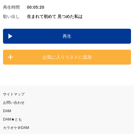
再生時間
00:05:20
お知らせ
よくあるご質問
歌い出し
生まれて初めて 見つめた私は
DAMの新曲・ランキングなど
再生
カラオケ最新情報をチェック！
お気に入りリストに追加
自宅でカラオケ歌い放題！
家族や友達と一緒に！練習にも！
サイトマップ
お問い合わせ
DAM
DAM★とも
カラオケ＠DAM