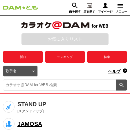
曲を探す
店を探す
マイページ
メニュー
ログイン
マイページ
お気に入りリスト
動画からさがす
録音からさがす
プレミアムサービス
新曲
ランキング
特集
DAM★とも動画
閉じる
ヘルプ
DAM★とも録音
カラオケ＠DAM
STAND UP
ユーザー検索
[スタンドアップ]
JAMOSA
キャンペーン