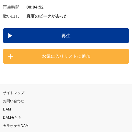
再生時間
00:04:52
お知らせ
よくあるご質問
歌い出し
真夏のピークが去った
DAMの新曲・ランキングなど
再生
カラオケ最新情報をチェック！
お気に入りリストに追加
自宅でカラオケ歌い放題！
家族や友達と一緒に！練習にも！
サイトマップ
お問い合わせ
DAM
DAM★とも
カラオケ＠DAM