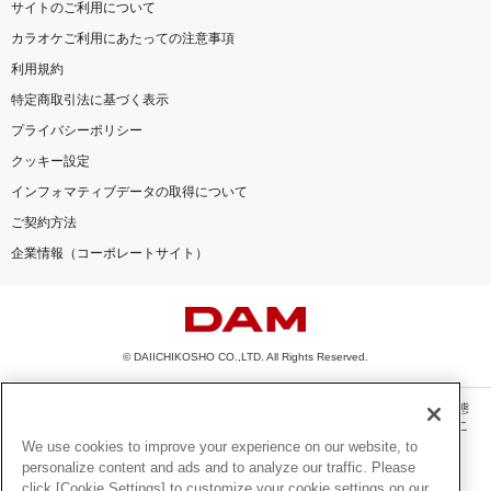
サイトのご利用について
カラオケご利用にあたっての注意事項
利用規約
特定商取引法に基づく表示
プライバシーポリシー
クッキー設定
インフォマティブデータの取得について
ご契約方法
企業情報（コーポレートサイト）
© DAIICHIKOSHO CO.,LTD. All Rights Reserved.
このサイトに掲載されている一切の文章・画像・写真・動画・音声等を、手段や形態
を問わず、著作権法の定める範囲を超えて無断で複製、転載、ファイル化などするこ
とを禁じます。
We use cookies to improve your experience on our website, to
personalize content and ads and to analyze our traffic. Please
楽曲及びコンテンツは、機種によりご利用いただけない場合があります。
click [Cookie Settings] to customize your cookie settings on our
楽曲及びコンテンツの配信日、配信内容が変更になる場合があります。