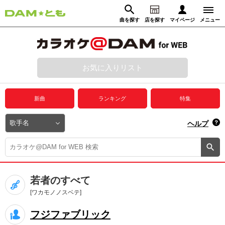
曲を探す
店を探す
マイページ
メニュー
ログイン
マイページ
お気に入りリスト
動画からさがす
録音からさがす
プレミアムサービス
新曲
ランキング
特集
DAM★とも動画
閉じる
ヘルプ
DAM★とも録音
カラオケ＠DAM
若者のすべて
ユーザー検索
[ワカモノノスベテ]
フジファブリック
キャンペーン