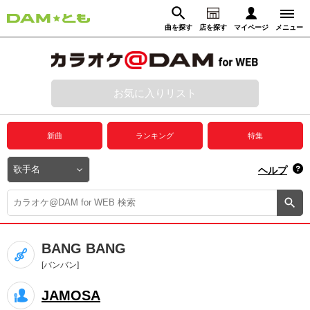
曲を探す
店を探す
マイページ
メニュー
ログイン
マイページ
お気に入りリスト
動画からさがす
録音からさがす
プレミアムサービス
新曲
ランキング
特集
DAM★とも動画
閉じる
ヘルプ
DAM★とも録音
カラオケ＠DAM
BANG BANG
ユーザー検索
[バンバン]
JAMOSA
キャンペーン