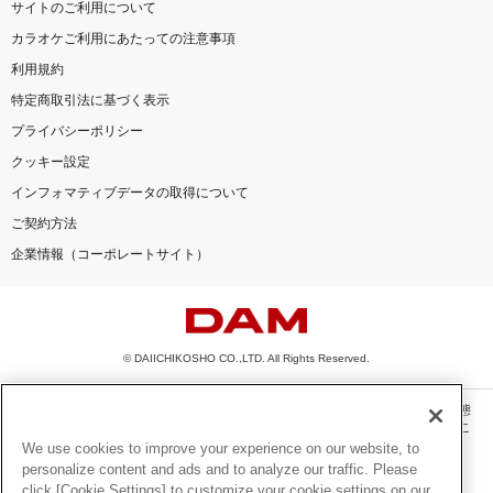
サイトのご利用について
カラオケご利用にあたっての注意事項
利用規約
特定商取引法に基づく表示
プライバシーポリシー
クッキー設定
インフォマティブデータの取得について
ご契約方法
企業情報（コーポレートサイト）
© DAIICHIKOSHO CO.,LTD. All Rights Reserved.
このサイトに掲載されている一切の文章・画像・写真・動画・音声等を、手段や形態
を問わず、著作権法の定める範囲を超えて無断で複製、転載、ファイル化などするこ
とを禁じます。
We use cookies to improve your experience on our website, to
personalize content and ads and to analyze our traffic. Please
楽曲及びコンテンツは、機種によりご利用いただけない場合があります。
click [Cookie Settings] to customize your cookie settings on our
楽曲及びコンテンツの配信日、配信内容が変更になる場合があります。