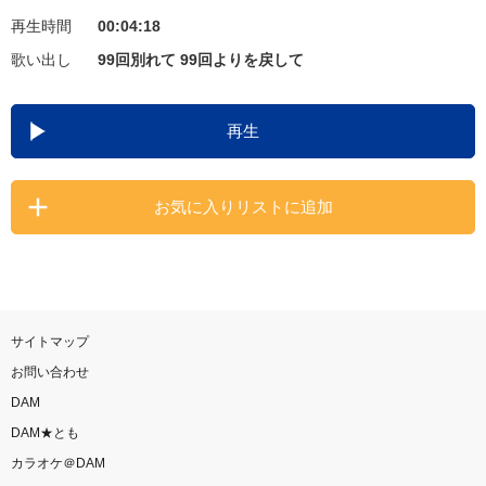
再生時間
00:04:18
お知らせ
よくあるご質問
歌い出し
99回別れて 99回よりを戻して
DAMの新曲・ランキングなど
再生
カラオケ最新情報をチェック！
お気に入りリストに追加
自宅でカラオケ歌い放題！
家族や友達と一緒に！練習にも！
サイトマップ
お問い合わせ
DAM
DAM★とも
カラオケ＠DAM