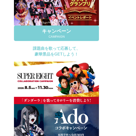
キャンペーン
CAMPAIGN
課題曲を歌って応募して、
豪華景品をGETしよう！