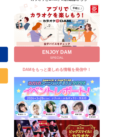
キャンペーン
お知らせ
よくあるご質問
DAMの新曲・ランキングなど
カラオケ最新情報をチェック！
ENJOY DAM
SPECIAL
DAMをもっと楽しめる情報を発信中！
自宅でカラオケ歌い放題！
家族や友達と一緒に！練習にも！