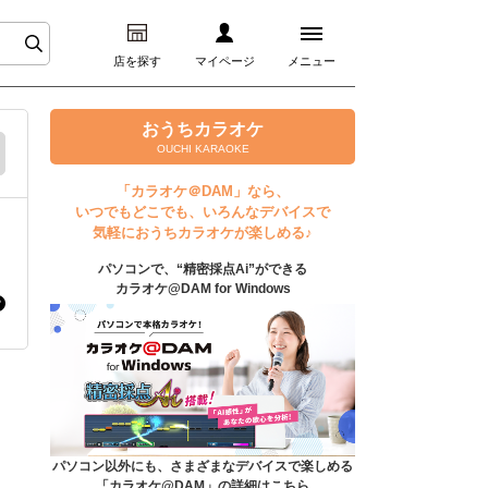
店を探す
マイページ
メニュー
ログイン
おうちカラオケ
OUCHI KARAOKE
マイページ
「カラオケ＠DAM」なら、
いつでもどこでも、いろんなデバイスで
プレミアムサービス
気軽におうちカラオケが楽しめる♪
パソコンで、“精密採点Ai”ができる
DAM★とも動画
カラオケ@DAM for Windows
DAM★とも録音
カラオケ＠DAM
ユーザー検索
パソコン以外にも、さまざまなデバイスで楽しめる
「カラオケ@DAM」の詳細はこちら