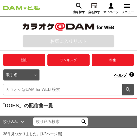
曲を探す
店を探す
マイページ
メニュー
ログイン
マイページ
お気に入りリスト
動画からさがす
録音からさがす
プレミアムサービス
新曲
ランキング
特集
DAM★とも動画
閉じる
ヘルプ
DAM★とも録音
カラオケ＠DAM
「DOES」
の配信曲一覧
ユーザー検索
絞り込み
キャンペーン
38
件見つかりました。[
1
/
2
ページ目]