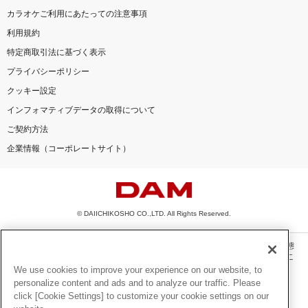
カラオケご利用にあたっての注意事項
利用規約
特定商取引法に基づく表示
プライバシーポリシー
クッキー設定
インフォマティブデータの取得について
ご契約方法
企業情報（コーポレートサイト）
© DAIICHIKOSHO CO.,LTD. All Rights Reserved.
このサイトに掲載されている一切の文章・画像・写真・動画・音声等を、手段や形態
を問わず、著作権法の定める範囲を超えて無断で複製、転載、ファイル化などするこ
とを禁じます。
We use cookies to improve your experience on our website, to
personalize content and ads and to analyze our traffic. Please
楽曲及びコンテンツは、機種によりご利用いただけない場合があります。
click [Cookie Settings] to customize your cookie settings on our
楽曲及びコンテンツの配信日、配信内容が変更になる場合があります。