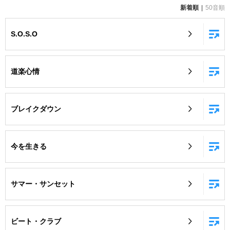
新着順
50音順
お知らせ
よくあるご質問
S.O.S.O
DAMの新曲・ランキングなど
カラオケ最新情報をチェック！
道楽心情
ブレイクダウン
自宅でカラオケ歌い放題！
家族や友達と一緒に！練習にも！
今を生きる
サマー・サンセット
ビート・クラブ