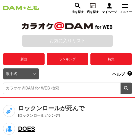
曲を探す
店を探す
マイページ
メニュー
ログイン
マイページ
お気に入りリスト
動画からさがす
録音からさがす
プレミアムサービス
新曲
ランキング
特集
DAM★とも動画
閉じる
ヘルプ
DAM★とも録音
カラオケ＠DAM
ロックンロールが死んで
ユーザー検索
[ロックンロールガシンデ]
DOES
キャンペーン