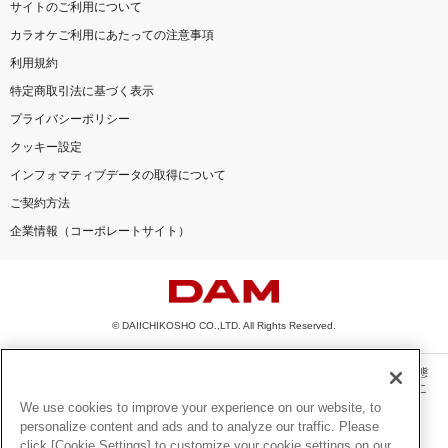
サイトのご利用について
カラオケご利用にあたっての注意事項
利用規約
特定商取引法に基づく表示
プライバシーポリシー
クッキー設定
インフォマティブデータの取得について
ご契約方法
企業情報（コーポレートサイト）
© DAIICHIKOSHO CO.,LTD. All Rights Reserved.
このサイトに掲載されている一切の文章・画像・写真・動画・音声等を、手段や形態
を問わず、著作権法の定める範囲を超えて無断で複製、転載、ファイル化などするこ
とを禁じます。
We use cookies to improve your experience on our website, to
personalize content and ads and to analyze our traffic. Please
楽曲及びコンテンツは、機種によりご利用いただけない場合があります。
click [Cookie Settings] to customize your cookie settings on our
楽曲及びコンテンツの配信日、配信内容が変更になる場合があります。