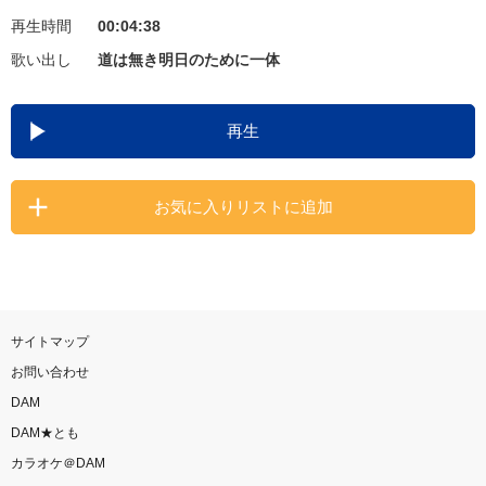
再生時間
00:04:38
お知らせ
よくあるご質問
歌い出し
道は無き明日のために一体
DAMの新曲・ランキングなど
再生
カラオケ最新情報をチェック！
お気に入りリストに追加
自宅でカラオケ歌い放題！
家族や友達と一緒に！練習にも！
サイトマップ
お問い合わせ
DAM
DAM★とも
カラオケ＠DAM