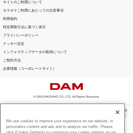
サイトのご利用について
カラオケご利用にあたっての注意事項
利用規約
特定商取引法に基づく表示
プライバシーポリシー
クッキー設定
インフォマティブデータの取得について
ご契約方法
企業情報（コーポレートサイト）
© DAIICHIKOSHO CO.,LTD. All Rights Reserved.
このサイトに掲載されている一切の文章・画像・写真・動画・音声等を、手段や形態
を問わず、著作権法の定める範囲を超えて無断で複製、転載、ファイル化などするこ
とを禁じます。
We use cookies to improve your experience on our website, to
personalize content and ads and to analyze our traffic. Please
楽曲及びコンテンツは、機種によりご利用いただけない場合があります。
click [Cookie Settings] to customize your cookie settings on our
楽曲及びコンテンツの配信日、配信内容が変更になる場合があります。