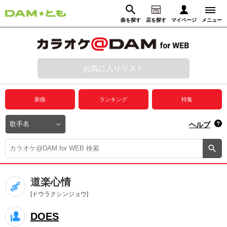
曲を探す
店を探す
マイページ
メニュー
ログイン
マイページ
お気に入りリスト
動画からさがす
録音からさがす
プレミアムサービス
新曲
ランキング
特集
DAM★とも動画
閉じる
ヘルプ
DAM★とも録音
カラオケ＠DAM
道楽心情
ユーザー検索
[ドウラクシンジョウ]
DOES
キャンペーン