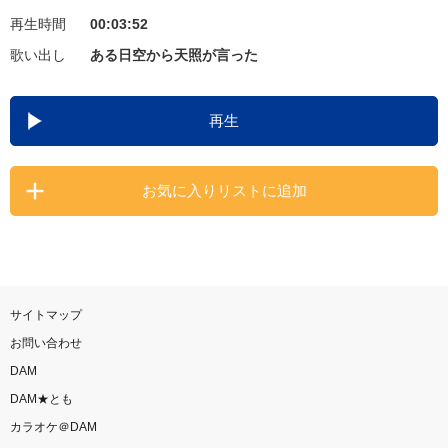
再生時間
00:03:52
お知らせ
よくあるご質問
歌い出し
ある日空から天照が言った
DAMの新曲・ランキングなど
再生
カラオケ最新情報をチェック！
お気に入りリストに追加
自宅でカラオケ歌い放題！
家族や友達と一緒に！練習にも！
サイトマップ
お問い合わせ
DAM
DAM★とも
カラオケ＠DAM