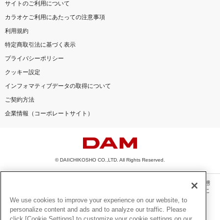
サイトのご利用について
カラオケご利用にあたっての注意事項
利用規約
特定商取引法に基づく表示
プライバシーポリシー
クッキー設定
インフォマティブデータの取得について
ご契約方法
企業情報（コーポレートサイト）
© DAIICHIKOSHO CO.,LTD. All Rights Reserved.
このサイトに掲載されている一切の文章・画像・写真・動画・音声等を、手段や形態
を問わず、著作権法の定める範囲を超えて無断で複製、転載、ファイル化などするこ
とを禁じます。
We use cookies to improve your experience on our website, to
personalize content and ads and to analyze our traffic. Please
楽曲及びコンテンツは、機種によりご利用いただけない場合があります。
click [Cookie Settings] to customize your cookie settings on our
楽曲及びコンテンツの配信日、配信内容が変更になる場合があります。