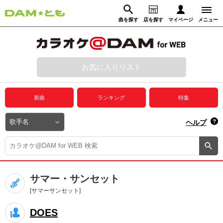
曲を探す
店を探す
マイページ
メニュー
ログイン
マイページ
お気に入りリスト
動画からさがす
録音からさがす
プレミアムサービス
新曲
ランキング
特集
DAM★とも動画
閉じる
ヘルプ
DAM★とも録音
カラオケ＠DAM
サマー・サンセット
ユーザー検索
[サマーサンセット]
DOES
キャンペーン