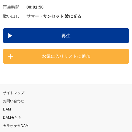
再生時間
00:01:50
お知らせ
よくあるご質問
歌い出し
サマー・サンセット 波に光る
DAMの新曲・ランキングなど
再生
カラオケ最新情報をチェック！
お気に入りリストに追加
自宅でカラオケ歌い放題！
家族や友達と一緒に！練習にも！
サイトマップ
お問い合わせ
DAM
DAM★とも
カラオケ＠DAM