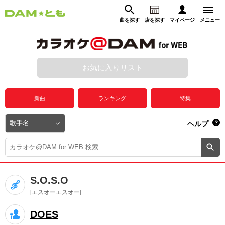
曲を探す
店を探す
マイページ
メニュー
ログイン
マイページ
お気に入りリスト
動画からさがす
録音からさがす
プレミアムサービス
新曲
ランキング
特集
DAM★とも動画
閉じる
ヘルプ
DAM★とも録音
カラオケ＠DAM
S.O.S.O
ユーザー検索
[エスオーエスオー]
DOES
キャンペーン