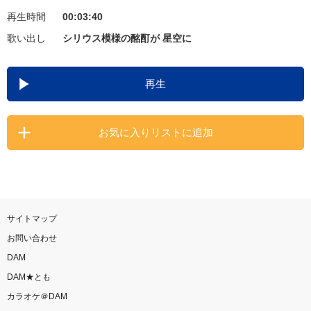
再生時間
00:03:40
お知らせ
よくあるご質問
歌い出し
シリウス模様の酩酊が 星空に
DAMの新曲・ランキングなど
再生
カラオケ最新情報をチェック！
お気に入りリストに追加
自宅でカラオケ歌い放題！
家族や友達と一緒に！練習にも！
サイトマップ
お問い合わせ
DAM
DAM★とも
カラオケ＠DAM