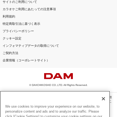
サイトのご利用について
カラオケご利用にあたっての注意事項
利用規約
特定商取引法に基づく表示
プライバシーポリシー
クッキー設定
インフォマティブデータの取得について
ご契約方法
企業情報（コーポレートサイト）
© DAIICHIKOSHO CO.,LTD. All Rights Reserved.
このサイトに掲載されている一切の文章・画像・写真・動画・音声等を、手段や形態
を問わず、著作権法の定める範囲を超えて無断で複製、転載、ファイル化などするこ
とを禁じます。
We use cookies to improve your experience on our website, to
personalize content and ads and to analyze our traffic. Please
楽曲及びコンテンツは、機種によりご利用いただけない場合があります。
click [Cookie Settings] to customize your cookie settings on our
楽曲及びコンテンツの配信日、配信内容が変更になる場合があります。