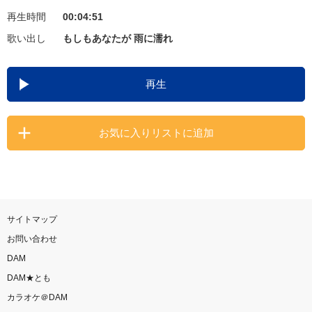
再生時間
00:04:51
お知らせ
よくあるご質問
歌い出し
もしもあなたが 雨に濡れ
DAMの新曲・ランキングなど
再生
カラオケ最新情報をチェック！
お気に入りリストに追加
自宅でカラオケ歌い放題！
家族や友達と一緒に！練習にも！
サイトマップ
お問い合わせ
DAM
DAM★とも
カラオケ＠DAM