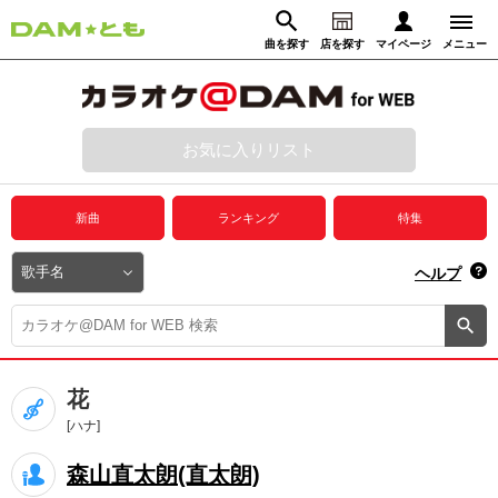
曲を探す
店を探す
マイページ
メニュー
ログイン
マイページ
お気に入りリスト
動画からさがす
録音からさがす
プレミアムサービス
新曲
ランキング
特集
DAM★とも動画
閉じる
ヘルプ
DAM★とも録音
カラオケ＠DAM
花
ユーザー検索
[ハナ]
森山直太朗(直太朗)
キャンペーン