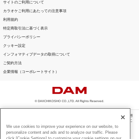
サイトのご利用について
カラオケご利用にあたっての注意事項
利用規約
特定商取引法に基づく表示
プライバシーポリシー
クッキー設定
インフォマティブデータの取得について
ご契約方法
企業情報（コーポレートサイト）
© DAIICHIKOSHO CO.,LTD. All Rights Reserved.
このサイトに掲載されている一切の文章・画像・写真・動画・音声等を、手段や形態
を問わず、著作権法の定める範囲を超えて無断で複製、転載、ファイル化などするこ
とを禁じます。
We use cookies to improve your experience on our website, to
personalize content and ads and to analyze our traffic. Please
楽曲及びコンテンツは、機種によりご利用いただけない場合があります。
click [Cookie Settings] to customize your cookie settings on our
楽曲及びコンテンツの配信日、配信内容が変更になる場合があります。