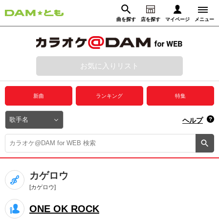
曲を探す
店を探す
マイページ
メニュー
ログイン
マイページ
お気に入りリスト
動画からさがす
録音からさがす
プレミアムサービス
新曲
ランキング
特集
DAM★とも動画
閉じる
ヘルプ
DAM★とも録音
カラオケ＠DAM
カゲロウ
ユーザー検索
[カゲロウ]
ONE OK ROCK
キャンペーン