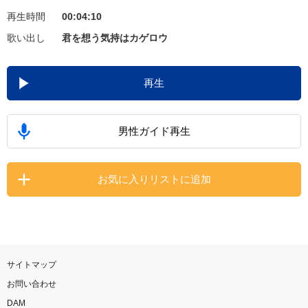
再生時間
00:04:10
お知らせ
よくあるご質問
歌い出し
君を想う気持はカゲロウ
DAMの新曲・ランキングなど
再生
カラオケ最新情報をチェック！
男性ガイド再生
自宅でカラオケ歌い放題！
お気に入りリストに追加
家族や友達と一緒に！練習にも！
サイトマップ
お問い合わせ
DAM