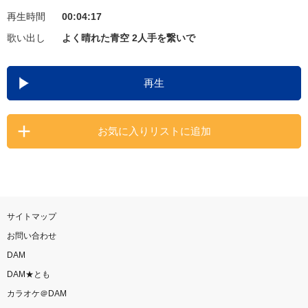
再生時間
00:04:17
お知らせ
よくあるご質問
歌い出し
よく晴れた青空 2人手を繋いで
DAMの新曲・ランキングなど
再生
カラオケ最新情報をチェック！
お気に入りリストに追加
自宅でカラオケ歌い放題！
家族や友達と一緒に！練習にも！
サイトマップ
お問い合わせ
DAM
DAM★とも
カラオケ＠DAM