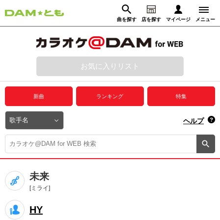
曲を探す
店を探す
マイページ
メニュー
ログイン
マイページ
お気に入りリスト
動画からさがす
録音からさがす
プレミアムサービス
新曲
ランキング
特集
DAM★とも動画
閉じる
ヘルプ
DAM★とも録音
カラオケ＠DAM
未来
ユーザー検索
[ミライ]
HY
キャンペーン