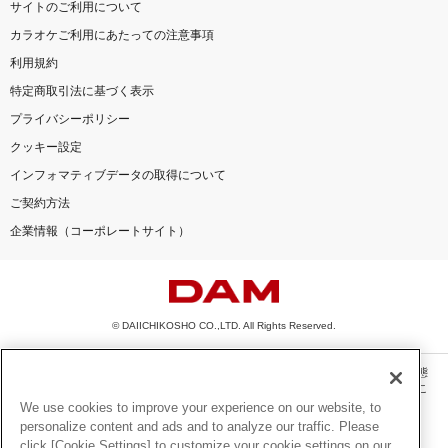
サイトのご利用について
カラオケご利用にあたっての注意事項
利用規約
特定商取引法に基づく表示
プライバシーポリシー
クッキー設定
インフォマティブデータの取得について
ご契約方法
企業情報（コーポレートサイト）
© DAIICHIKOSHO CO.,LTD. All Rights Reserved.
このサイトに掲載されている一切の文章・画像・写真・動画・音声等を、手段や形態
を問わず、著作権法の定める範囲を超えて無断で複製、転載、ファイル化などするこ
とを禁じます。
We use cookies to improve your experience on our website, to
personalize content and ads and to analyze our traffic. Please
楽曲及びコンテンツは、機種によりご利用いただけない場合があります。
click [Cookie Settings] to customize your cookie settings on our
楽曲及びコンテンツの配信日、配信内容が変更になる場合があります。