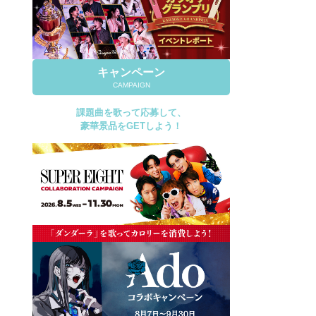
キャンペーン
CAMPAIGN
課題曲を歌って応募して、
豪華景品をGETしよう！