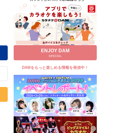
キャンペーン
お知らせ
よくあるご質問
DAMの新曲・ランキングなど
カラオケ最新情報をチェック！
ENJOY DAM
SPECIAL
DAMをもっと楽しめる情報を発信中！
自宅でカラオケ歌い放題！
家族や友達と一緒に！練習にも！