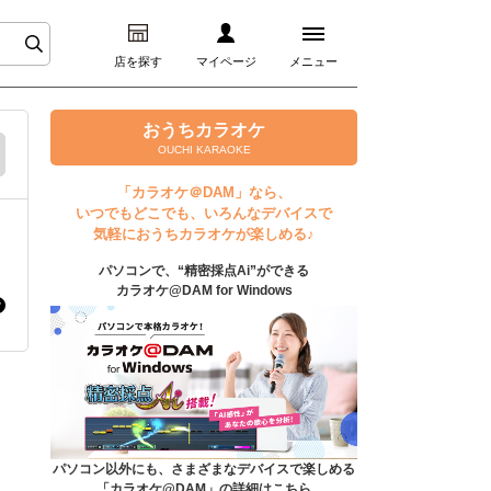
店を探す
マイページ
メニュー
ログイン
おうちカラオケ
OUCHI KARAOKE
マイページ
「カラオケ＠DAM」なら、
いつでもどこでも、いろんなデバイスで
プレミアムサービス
気軽におうちカラオケが楽しめる♪
パソコンで、“精密採点Ai”ができる
DAM★とも動画
カラオケ@DAM for Windows
DAM★とも録音
カラオケ＠DAM
ユーザー検索
パソコン以外にも、さまざまなデバイスで楽しめる
「カラオケ@DAM」の詳細はこちら