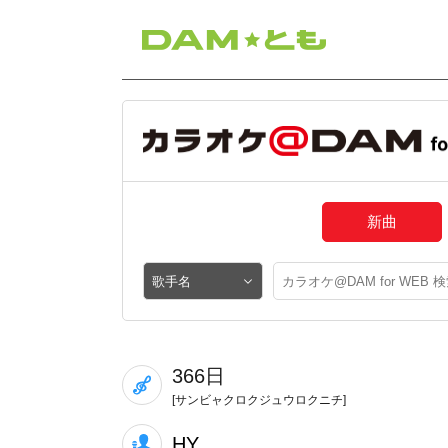
新曲
366日
[サンビャクロクジュウロクニチ]
HY