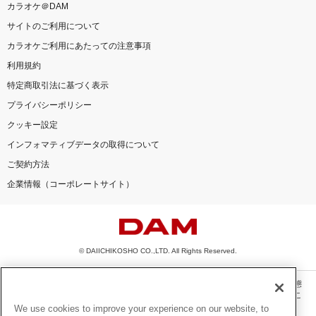
カラオケ＠DAM
サイトのご利用について
カラオケご利用にあたっての注意事項
利用規約
特定商取引法に基づく表示
プライバシーポリシー
クッキー設定
インフォマティブデータの取得について
ご契約方法
企業情報（コーポレートサイト）
© DAIICHIKOSHO CO.,LTD. All Rights Reserved.
このサイトに掲載されている一切の文章・画像・写真・動画・音声等を、手段や形態
を問わず、著作権法の定める範囲を超えて無断で複製、転載、ファイル化などするこ
とを禁じます。
We use cookies to improve your experience on our website, to