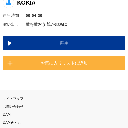
KOKIA
お知らせ
よくあるご質問
再生時間
00:04:30
歌い出し
歌を歌おう 誰かの為に
DAMの新曲・ランキングなど
カラオケ最新情報をチェック！
再生
お気に入りリストに追加
自宅でカラオケ歌い放題！
家族や友達と一緒に！練習にも！
サイトマップ
お問い合わせ
DAM
DAM★とも