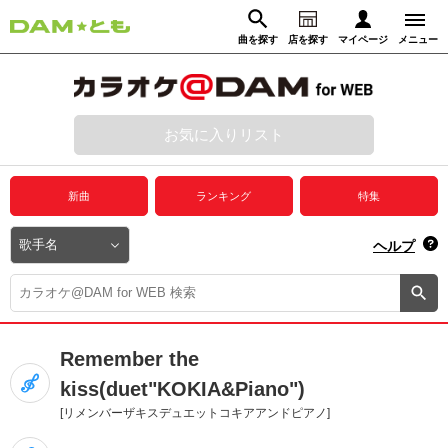
曲を探す
店を探す
マイページ
メニュー
ログイン
マイページ
お気に入りリスト
動画からさがす
録音からさがす
プレミアムサービス
新曲
ランキング
特集
DAM★とも動画
閉じる
ヘルプ
DAM★とも録音
カラオケ＠DAM
Remember the
ユーザー検索
kiss(duet"KOKIA&Piano")
[リメンバーザキスデュエットコキアアンドピアノ]
キャンペーン