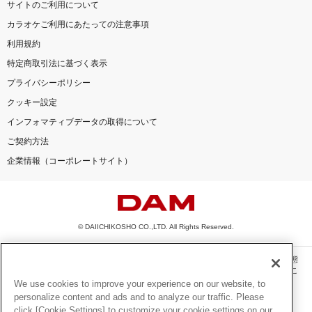
サイトのご利用について
カラオケご利用にあたっての注意事項
利用規約
特定商取引法に基づく表示
プライバシーポリシー
クッキー設定
インフォマティブデータの取得について
ご契約方法
企業情報（コーポレートサイト）
© DAIICHIKOSHO CO.,LTD. All Rights Reserved.
このサイトに掲載されている一切の文章・画像・写真・動画・音声等を、手段や形態
を問わず、著作権法の定める範囲を超えて無断で複製、転載、ファイル化などするこ
とを禁じます。
We use cookies to improve your experience on our website, to
personalize content and ads and to analyze our traffic. Please
楽曲及びコンテンツは、機種によりご利用いただけない場合があります。
click [Cookie Settings] to customize your cookie settings on our
楽曲及びコンテンツの配信日、配信内容が変更になる場合があります。