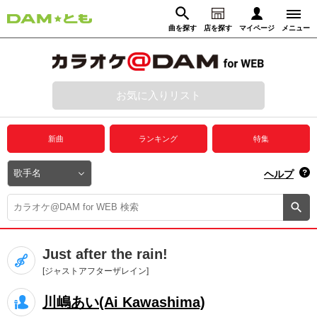
曲を探す
店を探す
マイページ
メニュー
ログイン
マイページ
お気に入りリスト
動画からさがす
録音からさがす
プレミアムサービス
新曲
ランキング
特集
DAM★とも動画
閉じる
ヘルプ
DAM★とも録音
カラオケ＠DAM
Just after the rain!
ユーザー検索
[ジャストアフターザレイン]
川嶋あい(Ai Kawashima)
キャンペーン