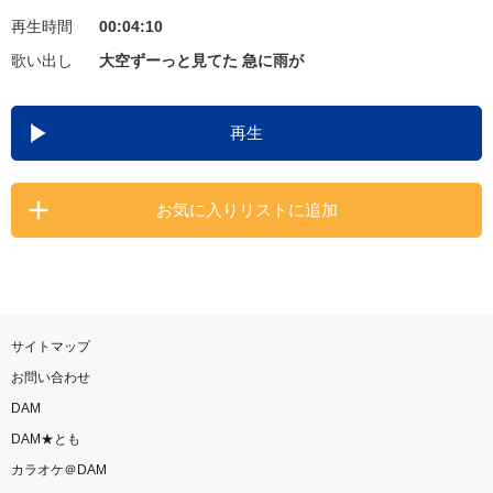
再生時間
00:04:10
お知らせ
よくあるご質問
歌い出し
大空ずーっと見てた 急に雨が
DAMの新曲・ランキングなど
再生
カラオケ最新情報をチェック！
お気に入りリストに追加
自宅でカラオケ歌い放題！
家族や友達と一緒に！練習にも！
サイトマップ
お問い合わせ
DAM
DAM★とも
カラオケ＠DAM