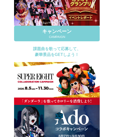
キャンペーン
CAMPAIGN
課題曲を歌って応募して、
豪華景品をGETしよう！