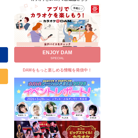
キャンペーン
お知らせ
よくあるご質問
DAMの新曲・ランキングなど
カラオケ最新情報をチェック！
ENJOY DAM
SPECIAL
DAMをもっと楽しめる情報を発信中！
自宅でカラオケ歌い放題！
家族や友達と一緒に！練習にも！