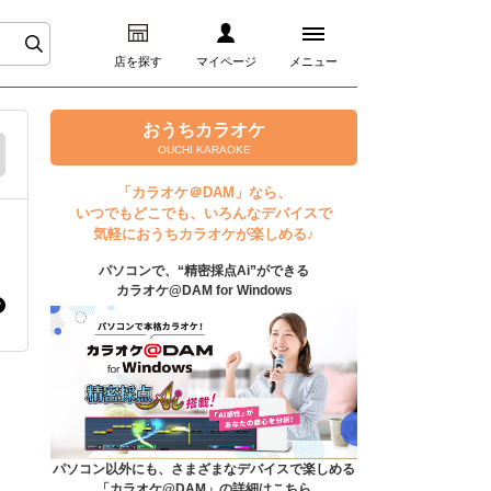
店を探す
マイページ
メニュー
ログイン
おうちカラオケ
OUCHI KARAOKE
マイページ
「カラオケ＠DAM」なら、
いつでもどこでも、いろんなデバイスで
プレミアムサービス
気軽におうちカラオケが楽しめる♪
パソコンで、“精密採点Ai”ができる
DAM★とも動画
カラオケ@DAM for Windows
DAM★とも録音
カラオケ＠DAM
ユーザー検索
パソコン以外にも、さまざまなデバイスで楽しめる
「カラオケ@DAM」の詳細はこちら