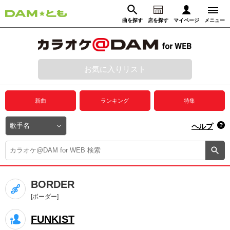
曲を探す
店を探す
マイページ
メニュー
ログイン
マイページ
お気に入りリスト
動画からさがす
録音からさがす
プレミアムサービス
新曲
ランキング
特集
DAM★とも動画
閉じる
ヘルプ
DAM★とも録音
カラオケ＠DAM
BORDER
ユーザー検索
[ボーダー]
FUNKIST
キャンペーン