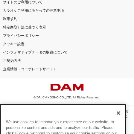
サイトのご利用について
カラオケご利用にあたっての注意事項
利用規約
特定商取引法に基づく表示
プライバシーポリシー
クッキー設定
インフォマティブデータの取得について
ご契約方法
企業情報（コーポレートサイト）
© DAIICHIKOSHO CO.,LTD. All Rights Reserved.
このサイトに掲載されている一切の文章・画像・写真・動画・音声等を、手段や形態
を問わず、著作権法の定める範囲を超えて無断で複製、転載、ファイル化などするこ
とを禁じます。
We use cookies to improve your experience on our website, to
personalize content and ads and to analyze our traffic. Please
楽曲及びコンテンツは、機種によりご利用いただけない場合があります。
click [Cookie Settings] to customize your cookie settings on our
楽曲及びコンテンツの配信日、配信内容が変更になる場合があります。