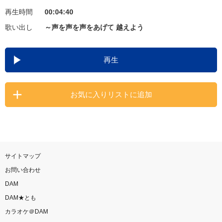
再生時間
00:04:40
お知らせ
よくあるご質問
歌い出し
～声を声を声をあげて 越えよう
DAMの新曲・ランキングなど
再生
カラオケ最新情報をチェック！
お気に入りリストに追加
自宅でカラオケ歌い放題！
家族や友達と一緒に！練習にも！
サイトマップ
お問い合わせ
DAM
DAM★とも
カラオケ＠DAM