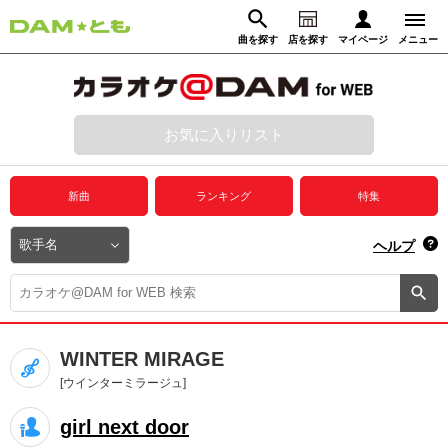
曲を探す
店を探す
マイページ
メニュー
ログイン
マイページ
お気に入りリスト
動画からさがす
録音からさがす
プレミアムサービス
新曲
ランキング
特集
DAM★とも動画
閉じる
ヘルプ
DAM★とも録音
カラオケ＠DAM
WINTER MIRAGE
ユーザー検索
[ウインターミラージュ]
girl next door
キャンペーン