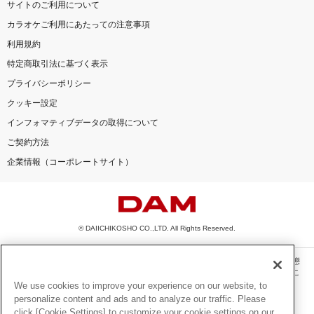
サイトのご利用について
カラオケご利用にあたっての注意事項
利用規約
特定商取引法に基づく表示
プライバシーポリシー
クッキー設定
インフォマティブデータの取得について
ご契約方法
企業情報（コーポレートサイト）
© DAIICHIKOSHO CO.,LTD. All Rights Reserved.
このサイトに掲載されている一切の文章・画像・写真・動画・音声等を、手段や形態
を問わず、著作権法の定める範囲を超えて無断で複製、転載、ファイル化などするこ
とを禁じます。
We use cookies to improve your experience on our website, to
personalize content and ads and to analyze our traffic. Please
楽曲及びコンテンツは、機種によりご利用いただけない場合があります。
click [Cookie Settings] to customize your cookie settings on our
楽曲及びコンテンツの配信日、配信内容が変更になる場合があります。