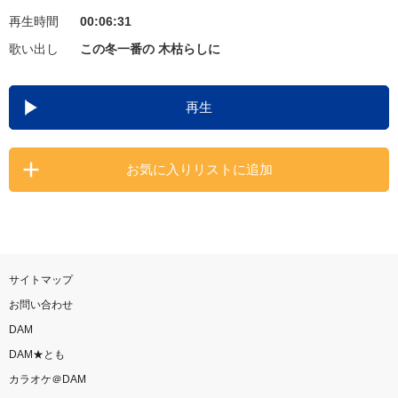
再生時間
00:06:31
お知らせ
よくあるご質問
歌い出し
この冬一番の 木枯らしに
DAMの新曲・ランキングなど
再生
カラオケ最新情報をチェック！
お気に入りリストに追加
自宅でカラオケ歌い放題！
家族や友達と一緒に！練習にも！
サイトマップ
お問い合わせ
DAM
DAM★とも
カラオケ＠DAM