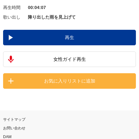
再生時間
00:04:07
お知らせ
よくあるご質問
歌い出し
降り出した雨を見上げて
DAMの新曲・ランキングなど
再生
カラオケ最新情報をチェック！
女性ガイド再生
自宅でカラオケ歌い放題！
お気に入りリストに追加
家族や友達と一緒に！練習にも！
サイトマップ
お問い合わせ
DAM