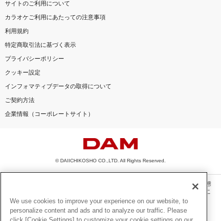
サイトのご利用について
カラオケご利用にあたっての注意事項
利用規約
特定商取引法に基づく表示
プライバシーポリシー
クッキー設定
インフォマティブデータの取得について
ご契約方法
企業情報（コーポレートサイト）
© DAIICHIKOSHO CO.,LTD. All Rights Reserved.
このサイトに掲載されている一切の文章・画像・写真・動画・音声等を、手段や形態
を問わず、著作権法の定める範囲を超えて無断で複製、転載、ファイル化などするこ
とを禁じます。
We use cookies to improve your experience on our website, to
personalize content and ads and to analyze our traffic. Please
楽曲及びコンテンツは、機種によりご利用いただけない場合があります。
click [Cookie Settings] to customize your cookie settings on our
楽曲及びコンテンツの配信日、配信内容が変更になる場合があります。