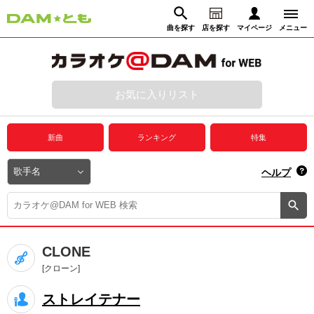
曲を探す
店を探す
マイページ
メニュー
ログイン
マイページ
お気に入りリスト
動画からさがす
録音からさがす
プレミアムサービス
新曲
ランキング
特集
DAM★とも動画
閉じる
ヘルプ
DAM★とも録音
カラオケ＠DAM
CLONE
ユーザー検索
[クローン]
ストレイテナー
キャンペーン