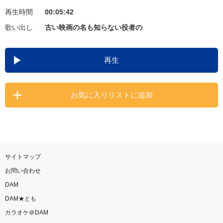
再生時間
00:05:42
お知らせ
よくあるご質問
歌い出し
古い映画の名も知らない役者の
DAMの新曲・ランキングなど
再生
カラオケ最新情報をチェック！
お気に入りリストに追加
自宅でカラオケ歌い放題！
家族や友達と一緒に！練習にも！
サイトマップ
お問い合わせ
DAM
DAM★とも
カラオケ＠DAM