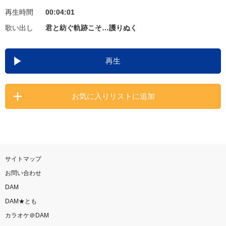
再生時間
00:04:01
お知らせ
よくあるご質問
歌い出し
君と紡ぐ軌跡こそ…護りぬく
DAMの新曲・ランキングなど
再生
カラオケ最新情報をチェック！
お気に入りリストに追加
自宅でカラオケ歌い放題！
家族や友達と一緒に！練習にも！
サイトマップ
お問い合わせ
DAM
DAM★とも
カラオケ＠DAM