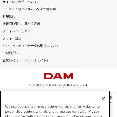
サイトのご利用について
カラオケご利用にあたっての注意事項
利用規約
特定商取引法に基づく表示
プライバシーポリシー
クッキー設定
インフォマティブデータの取得について
ご契約方法
企業情報（コーポレートサイト）
© DAIICHIKOSHO CO.,LTD. All Rights Reserved.
このサイトに掲載されている一切の文章・画像・写真・動画・音声等を、手段や形態
を問わず、著作権法の定める範囲を超えて無断で複製、転載、ファイル化などするこ
とを禁じます。
We use cookies to improve your experience on our website, to
personalize content and ads and to analyze our traffic. Please
楽曲及びコンテンツは、機種によりご利用いただけない場合があります。
click [Cookie Settings] to customize your cookie settings on our
楽曲及びコンテンツの配信日、配信内容が変更になる場合があります。