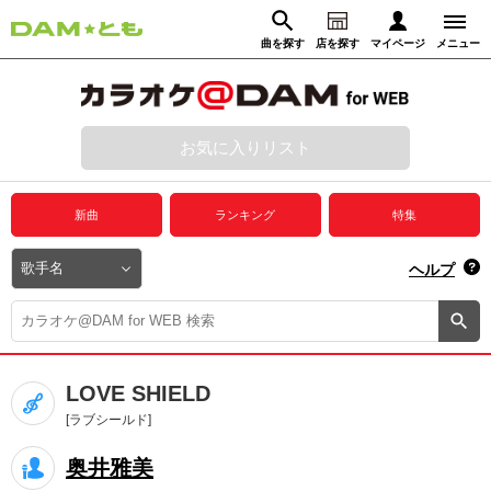
曲を探す
店を探す
マイページ
メニュー
ログイン
マイページ
お気に入りリスト
動画からさがす
録音からさがす
プレミアムサービス
新曲
ランキング
特集
DAM★とも動画
閉じる
ヘルプ
DAM★とも録音
カラオケ＠DAM
LOVE SHIELD
ユーザー検索
[ラブシールド]
奥井雅美
キャンペーン