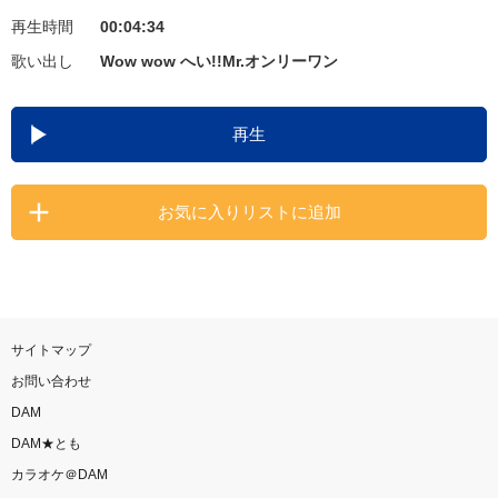
再生時間
00:04:34
お知らせ
よくあるご質問
歌い出し
Wow wow へい!!Mr.オンリーワン
DAMの新曲・ランキングなど
再生
カラオケ最新情報をチェック！
お気に入りリストに追加
自宅でカラオケ歌い放題！
家族や友達と一緒に！練習にも！
サイトマップ
お問い合わせ
DAM
DAM★とも
カラオケ＠DAM