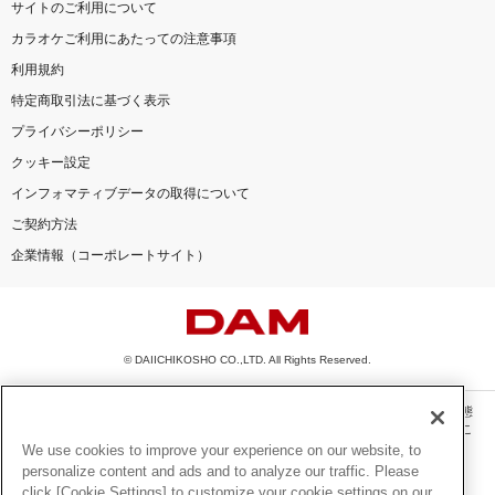
サイトのご利用について
カラオケご利用にあたっての注意事項
利用規約
特定商取引法に基づく表示
プライバシーポリシー
クッキー設定
インフォマティブデータの取得について
ご契約方法
企業情報（コーポレートサイト）
© DAIICHIKOSHO CO.,LTD. All Rights Reserved.
このサイトに掲載されている一切の文章・画像・写真・動画・音声等を、手段や形態
を問わず、著作権法の定める範囲を超えて無断で複製、転載、ファイル化などするこ
とを禁じます。
We use cookies to improve your experience on our website, to
personalize content and ads and to analyze our traffic. Please
楽曲及びコンテンツは、機種によりご利用いただけない場合があります。
click [Cookie Settings] to customize your cookie settings on our
楽曲及びコンテンツの配信日、配信内容が変更になる場合があります。