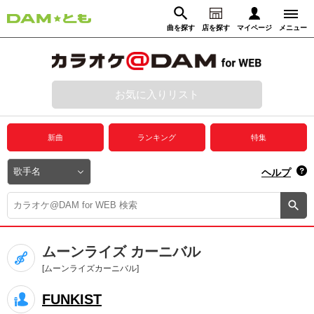
曲を探す
店を探す
マイページ
メニュー
ログイン
マイページ
お気に入りリスト
動画からさがす
録音からさがす
プレミアムサービス
新曲
ランキング
特集
DAM★とも動画
閉じる
ヘルプ
DAM★とも録音
カラオケ＠DAM
ムーンライズ カーニバル
ユーザー検索
[ムーンライズカーニバル]
FUNKIST
キャンペーン