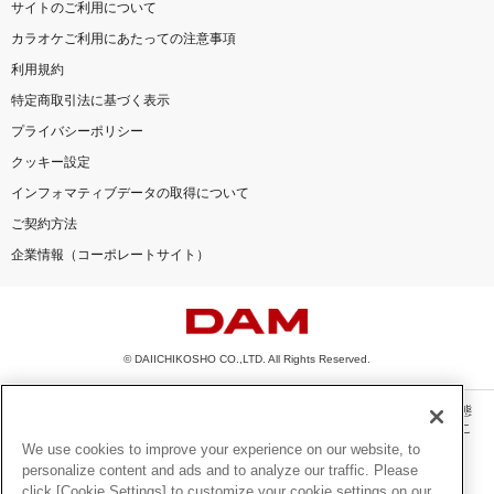
サイトのご利用について
カラオケご利用にあたっての注意事項
利用規約
特定商取引法に基づく表示
プライバシーポリシー
クッキー設定
インフォマティブデータの取得について
ご契約方法
企業情報（コーポレートサイト）
© DAIICHIKOSHO CO.,LTD. All Rights Reserved.
このサイトに掲載されている一切の文章・画像・写真・動画・音声等を、手段や形態
を問わず、著作権法の定める範囲を超えて無断で複製、転載、ファイル化などするこ
とを禁じます。
We use cookies to improve your experience on our website, to
personalize content and ads and to analyze our traffic. Please
楽曲及びコンテンツは、機種によりご利用いただけない場合があります。
click [Cookie Settings] to customize your cookie settings on our
楽曲及びコンテンツの配信日、配信内容が変更になる場合があります。