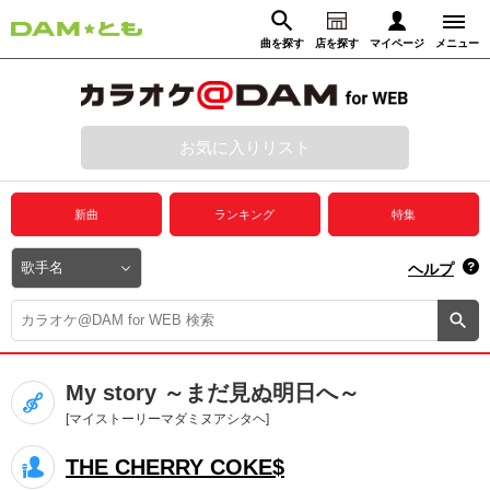
曲を探す
店を探す
マイページ
メニュー
ログイン
マイページ
お気に入りリスト
動画からさがす
録音からさがす
プレミアムサービス
新曲
ランキング
特集
DAM★とも動画
閉じる
ヘルプ
DAM★とも録音
カラオケ＠DAM
My story ～まだ見ぬ明日へ～
ユーザー検索
[マイストーリーマダミヌアシタヘ]
THE CHERRY COKE$
キャンペーン