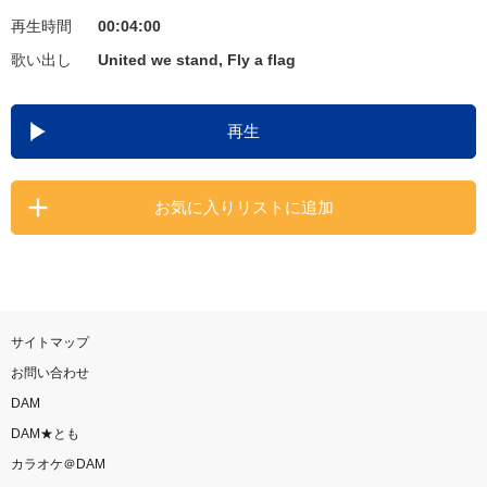
再生時間
00:04:00
お知らせ
よくあるご質問
歌い出し
United we stand, Fly a flag
DAMの新曲・ランキングなど
再生
カラオケ最新情報をチェック！
お気に入りリストに追加
自宅でカラオケ歌い放題！
家族や友達と一緒に！練習にも！
サイトマップ
お問い合わせ
DAM
DAM★とも
カラオケ＠DAM