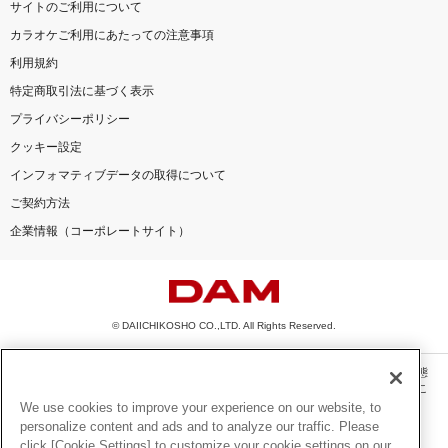
サイトのご利用について
カラオケご利用にあたっての注意事項
利用規約
特定商取引法に基づく表示
プライバシーポリシー
クッキー設定
インフォマティブデータの取得について
ご契約方法
企業情報（コーポレートサイト）
© DAIICHIKOSHO CO.,LTD. All Rights Reserved.
このサイトに掲載されている一切の文章・画像・写真・動画・音声等を、手段や形態
を問わず、著作権法の定める範囲を超えて無断で複製、転載、ファイル化などするこ
とを禁じます。
We use cookies to improve your experience on our website, to
personalize content and ads and to analyze our traffic. Please
楽曲及びコンテンツは、機種によりご利用いただけない場合があります。
click [Cookie Settings] to customize your cookie settings on our
楽曲及びコンテンツの配信日、配信内容が変更になる場合があります。