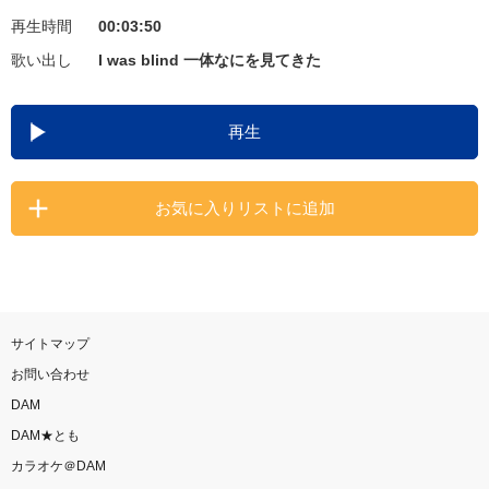
再生時間
00:03:50
お知らせ
よくあるご質問
歌い出し
I was blind 一体なにを見てきた
DAMの新曲・ランキングなど
再生
カラオケ最新情報をチェック！
お気に入りリストに追加
自宅でカラオケ歌い放題！
家族や友達と一緒に！練習にも！
サイトマップ
お問い合わせ
DAM
DAM★とも
カラオケ＠DAM