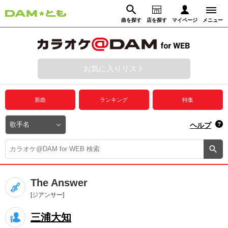
曲を探す
店を探す
マイページ
メニュー
ログイン
マイページ
お気に入りリスト
動画からさがす
録音からさがす
プレミアムサービス
新曲
ランキング
特集
DAM★とも動画
閉じる
ヘルプ
DAM★とも録音
カラオケ＠DAM
The Answer
ユーザー検索
[ジアンサー]
三浦大知
キャンペーン