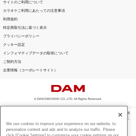
サイトのご利用について
カラオケご利用にあたっての注意事項
利用規約
特定商取引法に基づく表示
プライバシーポリシー
クッキー設定
インフォマティブデータの取得について
ご契約方法
企業情報（コーポレートサイト）
© DAIICHIKOSHO CO.,LTD. All Rights Reserved.
このサイトに掲載されている一切の文章・画像・写真・動画・音声等を、手段や形態
を問わず、著作権法の定める範囲を超えて無断で複製、転載、ファイル化などするこ
とを禁じます。
We use cookies to improve your experience on our website, to
personalize content and ads and to analyze our traffic. Please
楽曲及びコンテンツは、機種によりご利用いただけない場合があります。
click [Cookie Settings] to customize your cookie settings on our
楽曲及びコンテンツの配信日、配信内容が変更になる場合があります。