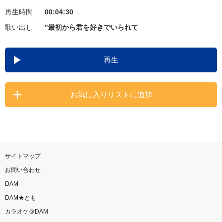
再生時間
00:04:30
お知らせ
よくあるご質問
歌い出し
”最初から君を好きでいられて
DAMの新曲・ランキングなど
再生
カラオケ最新情報をチェック！
お気に入りリストに追加
自宅でカラオケ歌い放題！
家族や友達と一緒に！練習にも！
サイトマップ
お問い合わせ
DAM
DAM★とも
カラオケ＠DAM