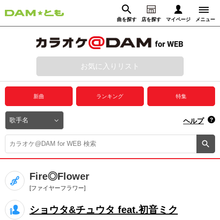
曲を探す
店を探す
マイページ
メニュー
ログイン
マイページ
お気に入りリスト
動画からさがす
録音からさがす
プレミアムサービス
新曲
ランキング
特集
DAM★とも動画
閉じる
ヘルプ
DAM★とも録音
カラオケ＠DAM
Fire◎Flower
ユーザー検索
[ファイヤーフラワー]
ショウタ&チュウタ feat.初音ミク
キャンペーン