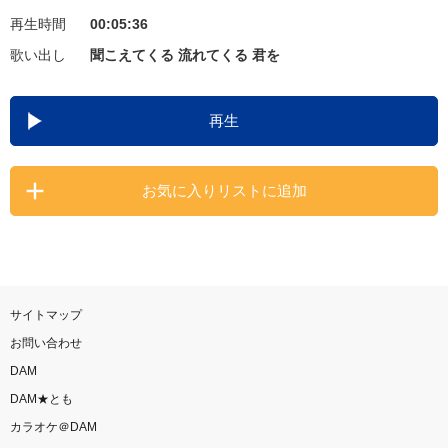
再生時間
00:05:36
お知らせ
よくあるご質問
歌い出し
聞こえてくる 流れてくる 君を
DAMの新曲・ランキングなど
再生
カラオケ最新情報をチェック！
お気に入りリストに追加
自宅でカラオケ歌い放題！
家族や友達と一緒に！練習にも！
サイトマップ
お問い合わせ
DAM
DAM★とも
カラオケ＠DAM