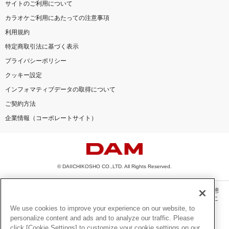
サイトのご利用について
カラオケご利用にあたっての注意事項
利用規約
特定商取引法に基づく表示
プライバシーポリシー
クッキー設定
インフォマティブデータの取得について
ご契約方法
企業情報（コーポレートサイト）
© DAIICHIKOSHO CO.,LTD. All Rights Reserved.
このサイトに掲載されている一切の文章・画像・写真・動画・音声等を、手段や形態
を問わず、著作権法の定める範囲を超えて無断で複製、転載、ファイル化などするこ
とを禁じます。
We use cookies to improve your experience on our website, to
personalize content and ads and to analyze our traffic. Please
楽曲及びコンテンツは、機種によりご利用いただけない場合があります。
click [Cookie Settings] to customize your cookie settings on our
楽曲及びコンテンツの配信日、配信内容が変更になる場合があります。