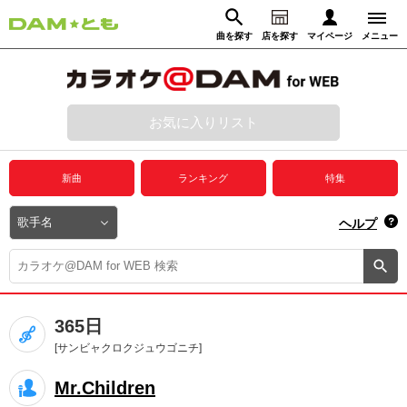
曲を探す
店を探す
マイページ
メニュー
ログイン
マイページ
お気に入りリスト
動画からさがす
録音からさがす
プレミアムサービス
新曲
ランキング
特集
DAM★とも動画
閉じる
ヘルプ
DAM★とも録音
カラオケ＠DAM
365日
ユーザー検索
[サンビャクロクジュウゴニチ]
Mr.Children
キャンペーン