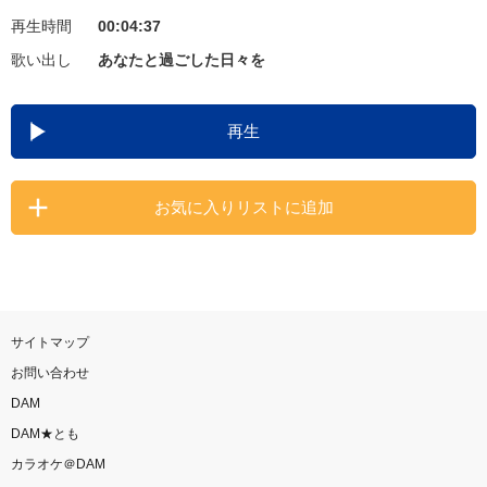
再生時間
00:04:37
お知らせ
よくあるご質問
歌い出し
あなたと過ごした日々を
DAMの新曲・ランキングなど
再生
カラオケ最新情報をチェック！
お気に入りリストに追加
自宅でカラオケ歌い放題！
家族や友達と一緒に！練習にも！
サイトマップ
お問い合わせ
DAM
DAM★とも
カラオケ＠DAM