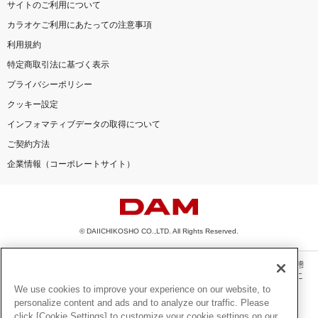
サイトのご利用について
カラオケご利用にあたっての注意事項
利用規約
特定商取引法に基づく表示
プライバシーポリシー
クッキー設定
インフォマティブデータの取得について
ご契約方法
企業情報（コーポレートサイト）
© DAIICHIKOSHO CO.,LTD. All Rights Reserved.
このサイトに掲載されている一切の文章・画像・写真・動画・音声等を、手段や形態
を問わず、著作権法の定める範囲を超えて無断で複製、転載、ファイル化などするこ
とを禁じます。
We use cookies to improve your experience on our website, to
personalize content and ads and to analyze our traffic. Please
楽曲及びコンテンツは、機種によりご利用いただけない場合があります。
click [Cookie Settings] to customize your cookie settings on our
楽曲及びコンテンツの配信日、配信内容が変更になる場合があります。