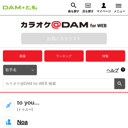
曲を探す
店を探す
マイページ
メニュー
ログイン
マイページ
お気に入りリスト
動画からさがす
録音からさがす
プレミアムサービス
新曲
ランキング
特集
DAM★とも動画
閉じる
ヘルプ
DAM★とも録音
カラオケ＠DAM
to you...
ユーザー検索
[トゥユー]
Noa
キャンペーン