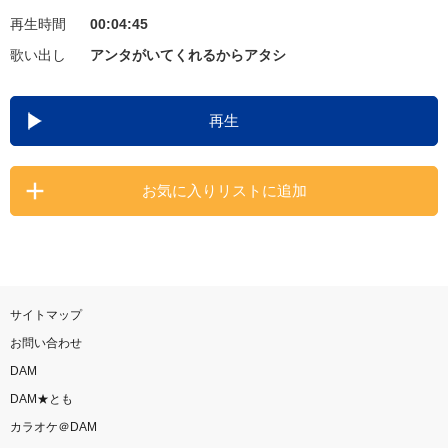
再生時間
00:04:45
お知らせ
よくあるご質問
歌い出し
アンタがいてくれるからアタシ
DAMの新曲・ランキングなど
再生
カラオケ最新情報をチェック！
お気に入りリストに追加
自宅でカラオケ歌い放題！
家族や友達と一緒に！練習にも！
サイトマップ
お問い合わせ
DAM
DAM★とも
カラオケ＠DAM