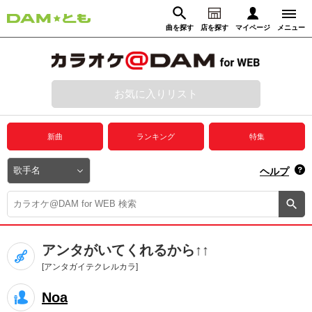
曲を探す
店を探す
マイページ
メニュー
ログイン
マイページ
お気に入りリスト
動画からさがす
録音からさがす
プレミアムサービス
新曲
ランキング
特集
DAM★とも動画
閉じる
ヘルプ
DAM★とも録音
カラオケ＠DAM
アンタがいてくれるから↑↑
ユーザー検索
[アンタガイテクレルカラ]
Noa
キャンペーン