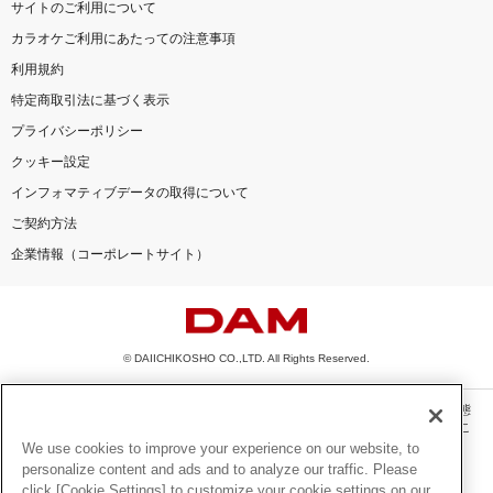
サイトのご利用について
カラオケご利用にあたっての注意事項
利用規約
特定商取引法に基づく表示
プライバシーポリシー
クッキー設定
インフォマティブデータの取得について
ご契約方法
企業情報（コーポレートサイト）
© DAIICHIKOSHO CO.,LTD. All Rights Reserved.
このサイトに掲載されている一切の文章・画像・写真・動画・音声等を、手段や形態
を問わず、著作権法の定める範囲を超えて無断で複製、転載、ファイル化などするこ
とを禁じます。
We use cookies to improve your experience on our website, to
personalize content and ads and to analyze our traffic. Please
楽曲及びコンテンツは、機種によりご利用いただけない場合があります。
click [Cookie Settings] to customize your cookie settings on our
楽曲及びコンテンツの配信日、配信内容が変更になる場合があります。