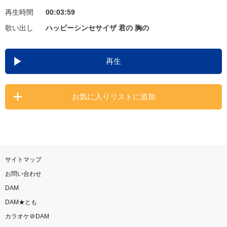
再生時間
00:03:59
お知らせ
よくあるご質問
歌い出し
ハッピーシンセサイザ 君の 胸の
DAMの新曲・ランキングなど
再生
カラオケ最新情報をチェック！
お気に入りリストに追加
自宅でカラオケ歌い放題！
家族や友達と一緒に！練習にも！
サイトマップ
お問い合わせ
DAM
DAM★とも
カラオケ＠DAM