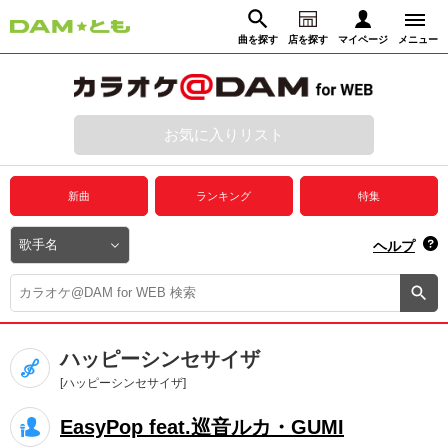
曲を探す
店を探す
マイページ
メニュー
ログイン
マイページ
お気に入りリスト
動画からさがす
録音からさがす
プレミアムサービス
新曲
ランキング
特集
DAM★とも動画
閉じる
ヘルプ
DAM★とも録音
カラオケ＠DAM
ハッピーシンセサイザ
ユーザー検索
[ハッピーシンセサイザ]
EasyPop feat.巡音ルカ・GUMI
キャンペーン