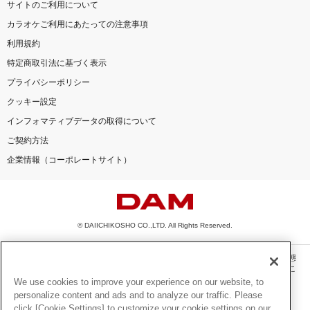
サイトのご利用について
カラオケご利用にあたっての注意事項
利用規約
特定商取引法に基づく表示
プライバシーポリシー
クッキー設定
インフォマティブデータの取得について
ご契約方法
企業情報（コーポレートサイト）
© DAIICHIKOSHO CO.,LTD. All Rights Reserved.
このサイトに掲載されている一切の文章・画像・写真・動画・音声等を、手段や形態
を問わず、著作権法の定める範囲を超えて無断で複製、転載、ファイル化などするこ
とを禁じます。
We use cookies to improve your experience on our website, to
personalize content and ads and to analyze our traffic. Please
楽曲及びコンテンツは、機種によりご利用いただけない場合があります。
click [Cookie Settings] to customize your cookie settings on our
楽曲及びコンテンツの配信日、配信内容が変更になる場合があります。