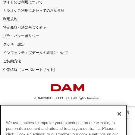
サイトのご利用について
カラオケご利用にあたっての注意事項
利用規約
特定商取引法に基づく表示
プライバシーポリシー
クッキー設定
インフォマティブデータの取得について
ご契約方法
企業情報（コーポレートサイト）
© DAIICHIKOSHO CO.,LTD. All Rights Reserved.
このサイトに掲載されている一切の文章・画像・写真・動画・音声等を、手段や形態
を問わず、著作権法の定める範囲を超えて無断で複製、転載、ファイル化などするこ
とを禁じます。
We use cookies to improve your experience on our website, to
personalize content and ads and to analyze our traffic. Please
楽曲及びコンテンツは、機種によりご利用いただけない場合があります。
click [Cookie Settings] to customize your cookie settings on our
楽曲及びコンテンツの配信日、配信内容が変更になる場合があります。