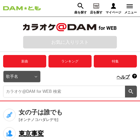
曲を探す
店を探す
マイページ
メニュー
ログイン
マイページ
お気に入りリスト
動画からさがす
録音からさがす
プレミアムサービス
新曲
ランキング
特集
DAM★とも動画
閉じる
ヘルプ
DAM★とも録音
カラオケ＠DAM
女の子は誰でも
ユーザー検索
[オンナノコハダレデモ]
東京事変
キャンペーン