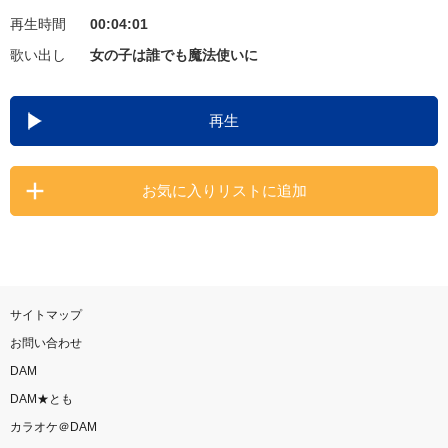
再生時間
00:04:01
お知らせ
よくあるご質問
歌い出し
女の子は誰でも魔法使いに
DAMの新曲・ランキングなど
再生
カラオケ最新情報をチェック！
お気に入りリストに追加
自宅でカラオケ歌い放題！
家族や友達と一緒に！練習にも！
サイトマップ
お問い合わせ
DAM
DAM★とも
カラオケ＠DAM