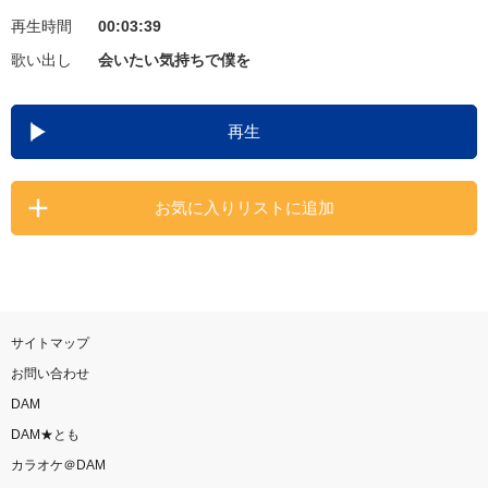
再生時間
00:03:39
お知らせ
よくあるご質問
歌い出し
会いたい気持ちで僕を
DAMの新曲・ランキングなど
再生
カラオケ最新情報をチェック！
お気に入りリストに追加
自宅でカラオケ歌い放題！
家族や友達と一緒に！練習にも！
サイトマップ
お問い合わせ
DAM
DAM★とも
カラオケ＠DAM