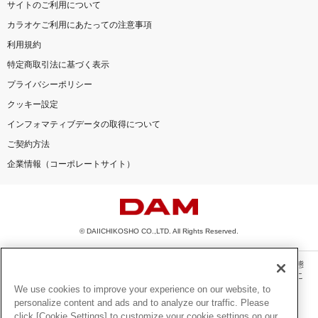
サイトのご利用について
カラオケご利用にあたっての注意事項
利用規約
特定商取引法に基づく表示
プライバシーポリシー
クッキー設定
インフォマティブデータの取得について
ご契約方法
企業情報（コーポレートサイト）
© DAIICHIKOSHO CO.,LTD. All Rights Reserved.
このサイトに掲載されている一切の文章・画像・写真・動画・音声等を、手段や形態
を問わず、著作権法の定める範囲を超えて無断で複製、転載、ファイル化などするこ
とを禁じます。
We use cookies to improve your experience on our website, to
personalize content and ads and to analyze our traffic. Please
楽曲及びコンテンツは、機種によりご利用いただけない場合があります。
click [Cookie Settings] to customize your cookie settings on our
楽曲及びコンテンツの配信日、配信内容が変更になる場合があります。