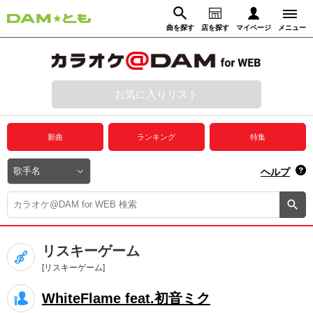
曲を探す
店を探す
マイページ
メニュー
ログイン
マイページ
お気に入りリスト
動画からさがす
録音からさがす
プレミアムサービス
新曲
ランキング
特集
DAM★とも動画
閉じる
ヘルプ
DAM★とも録音
カラオケ＠DAM
リスキーゲーム
ユーザー検索
[リスキーゲーム]
WhiteFlame feat.初音ミク
キャンペーン