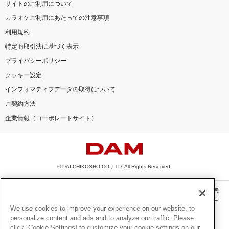
サイトのご利用について
カラオケご利用にあたっての注意事項
利用規約
特定商取引法に基づく表示
プライバシーポリシー
クッキー設定
インフォマティブデータの取得について
ご契約方法
企業情報（コーポレートサイト）
© DAIICHIKOSHO CO.,LTD. All Rights Reserved.
このサイトに掲載されている一切の文章・画像・写真・動画・音声等を、手段や形態
を問わず、著作権法の定める範囲を超えて無断で複製、転載、ファイル化などするこ
とを禁じます。
We use cookies to improve your experience on our website, to
personalize content and ads and to analyze our traffic. Please
楽曲及びコンテンツは、機種によりご利用いただけない場合があります。
click [Cookie Settings] to customize your cookie settings on our
楽曲及びコンテンツの配信日、配信内容が変更になる場合があります。