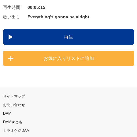
再生時間
00:05:15
お知らせ
よくあるご質問
歌い出し
Everything's gonna be alright
DAMの新曲・ランキングなど
再生
カラオケ最新情報をチェック！
お気に入りリストに追加
自宅でカラオケ歌い放題！
家族や友達と一緒に！練習にも！
サイトマップ
お問い合わせ
DAM
DAM★とも
カラオケ＠DAM