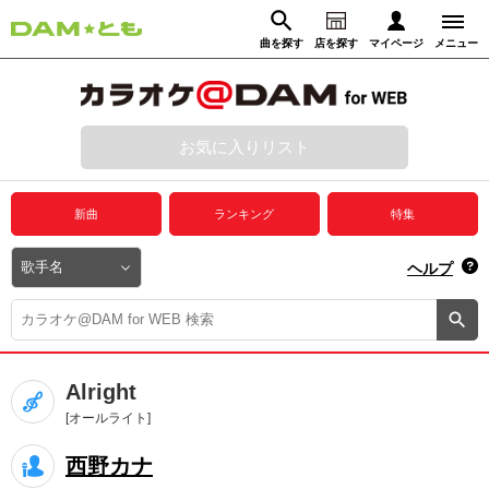
曲を探す
店を探す
マイページ
メニュー
ログイン
マイページ
お気に入りリスト
動画からさがす
録音からさがす
プレミアムサービス
新曲
ランキング
特集
DAM★とも動画
閉じる
ヘルプ
DAM★とも録音
カラオケ＠DAM
Alright
ユーザー検索
[オールライト]
西野カナ
キャンペーン