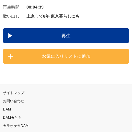
再生時間
00:04:39
お知らせ
よくあるご質問
歌い出し
上京して6年 東京暮らしにも
DAMの新曲・ランキングなど
再生
カラオケ最新情報をチェック！
お気に入りリストに追加
自宅でカラオケ歌い放題！
家族や友達と一緒に！練習にも！
サイトマップ
お問い合わせ
DAM
DAM★とも
カラオケ＠DAM