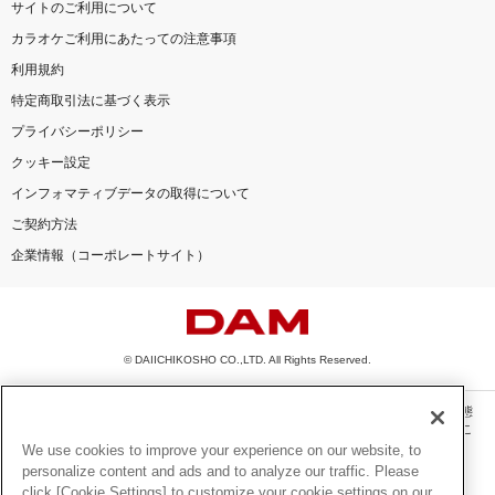
サイトのご利用について
カラオケご利用にあたっての注意事項
利用規約
特定商取引法に基づく表示
プライバシーポリシー
クッキー設定
インフォマティブデータの取得について
ご契約方法
企業情報（コーポレートサイト）
© DAIICHIKOSHO CO.,LTD. All Rights Reserved.
このサイトに掲載されている一切の文章・画像・写真・動画・音声等を、手段や形態
を問わず、著作権法の定める範囲を超えて無断で複製、転載、ファイル化などするこ
とを禁じます。
We use cookies to improve your experience on our website, to
personalize content and ads and to analyze our traffic. Please
楽曲及びコンテンツは、機種によりご利用いただけない場合があります。
click [Cookie Settings] to customize your cookie settings on our
楽曲及びコンテンツの配信日、配信内容が変更になる場合があります。