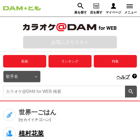
曲を探す
店を探す
マイページ
メニュー
ログイン
マイページ
お気に入りリスト
動画からさがす
録音からさがす
プレミアムサービス
新曲
ランキング
特集
DAM★とも動画
閉じる
ヘルプ
DAM★とも録音
カラオケ＠DAM
世界一ごはん
ユーザー検索
[セカイイチゴハン]
植村花菜
キャンペーン