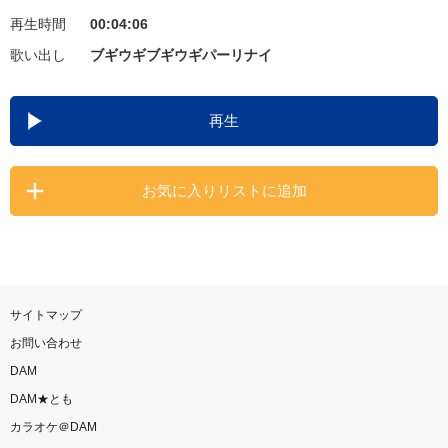
再生時間
00:04:06
お知らせ
よくあるご質問
歌い出し
ブギウギブギウギパーリナイ
DAMの新曲・ランキングなど
再生
カラオケ最新情報をチェック！
お気に入りリストに追加
自宅でカラオケ歌い放題！
家族や友達と一緒に！練習にも！
サイトマップ
お問い合わせ
DAM
DAM★とも
カラオケ＠DAM