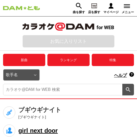
曲を探す
店を探す
マイページ
メニュー
ログイン
マイページ
お気に入りリスト
動画からさがす
録音からさがす
プレミアムサービス
新曲
ランキング
特集
DAM★とも動画
閉じる
ヘルプ
DAM★とも録音
カラオケ＠DAM
ブギウギナイト
ユーザー検索
[ブギウギナイト]
girl next door
キャンペーン