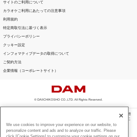
サイトのご利用について
カラオケご利用にあたっての注意事項
利用規約
特定商取引法に基づく表示
プライバシーポリシー
クッキー設定
インフォマティブデータの取得について
ご契約方法
企業情報（コーポレートサイト）
© DAIICHIKOSHO CO.,LTD. All Rights Reserved.
このサイトに掲載されている一切の文章・画像・写真・動画・音声等を、手段や形態
を問わず、著作権法の定める範囲を超えて無断で複製、転載、ファイル化などするこ
とを禁じます。
We use cookies to improve your experience on our website, to
personalize content and ads and to analyze our traffic. Please
楽曲及びコンテンツは、機種によりご利用いただけない場合があります。
click [Cookie Settings] to customize your cookie settings on our
楽曲及びコンテンツの配信日、配信内容が変更になる場合があります。