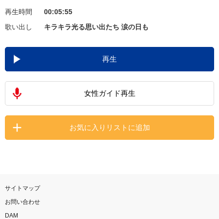
再生時間
00:05:55
お知らせ
よくあるご質問
歌い出し
キラキラ光る思い出たち 涙の日も
DAMの新曲・ランキングなど
再生
カラオケ最新情報をチェック！
女性ガイド再生
自宅でカラオケ歌い放題！
お気に入りリストに追加
家族や友達と一緒に！練習にも！
サイトマップ
お問い合わせ
DAM