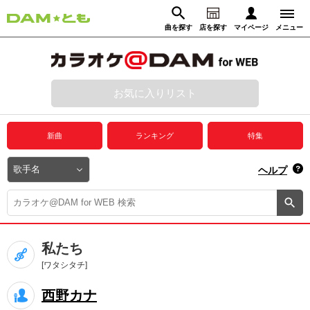
曲を探す
店を探す
マイページ
メニュー
ログイン
マイページ
お気に入りリスト
動画からさがす
録音からさがす
プレミアムサービス
新曲
ランキング
特集
DAM★とも動画
閉じる
ヘルプ
DAM★とも録音
カラオケ＠DAM
私たち
ユーザー検索
[ワタシタチ]
西野カナ
キャンペーン