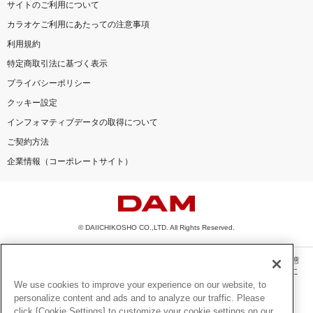
サイトのご利用について
カラオケご利用にあたっての注意事項
利用規約
特定商取引法に基づく表示
プライバシーポリシー
クッキー設定
インフォマティブデータの取得について
ご契約方法
企業情報（コーポレートサイト）
© DAIICHIKOSHO CO.,LTD. All Rights Reserved.
このサイトに掲載されている一切の文章・画像・写真・動画・音声等を、手段や形態
を問わず、著作権法の定める範囲を超えて無断で複製、転載、ファイル化などするこ
とを禁じます。
We use cookies to improve your experience on our website, to
personalize content and ads and to analyze our traffic. Please
楽曲及びコンテンツは、機種によりご利用いただけない場合があります。
click [Cookie Settings] to customize your cookie settings on our
楽曲及びコンテンツの配信日、配信内容が変更になる場合があります。