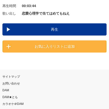
再生時間
00:03:44
お知らせ
よくあるご質問
歌い出し
恋愛心理学で当てはめてもねえ
DAMの新曲・ランキングなど
再生
カラオケ最新情報をチェック！
お気に入りリストに追加
自宅でカラオケ歌い放題！
家族や友達と一緒に！練習にも！
サイトマップ
お問い合わせ
DAM
DAM★とも
カラオケ＠DAM