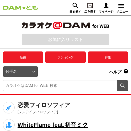
曲を探す
店を探す
マイページ
メニュー
ログイン
マイページ
お気に入りリスト
動画からさがす
録音からさがす
プレミアムサービス
新曲
ランキング
特集
DAM★とも動画
閉じる
ヘルプ
DAM★とも録音
カラオケ＠DAM
恋愛フィロソフィア
ユーザー検索
[レンアイフィロソフィア]
WhiteFlame feat.初音ミク
キャンペーン