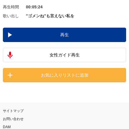
再生時間
00:05:24
お知らせ
よくあるご質問
歌い出し
”ゴメンね”も言えない私を
DAMの新曲・ランキングなど
再生
カラオケ最新情報をチェック！
女性ガイド再生
自宅でカラオケ歌い放題！
お気に入りリストに追加
家族や友達と一緒に！練習にも！
サイトマップ
お問い合わせ
DAM