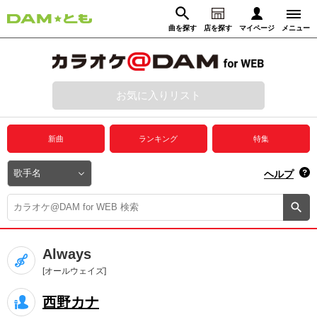
曲を探す
店を探す
マイページ
メニュー
ログイン
マイページ
お気に入りリスト
動画からさがす
録音からさがす
プレミアムサービス
新曲
ランキング
特集
DAM★とも動画
閉じる
ヘルプ
DAM★とも録音
カラオケ＠DAM
Always
ユーザー検索
[オールウェイズ]
西野カナ
キャンペーン