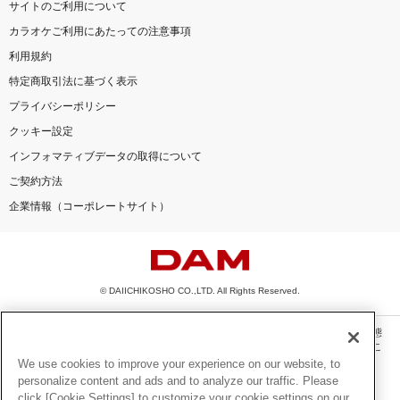
サイトのご利用について
カラオケご利用にあたっての注意事項
利用規約
特定商取引法に基づく表示
プライバシーポリシー
クッキー設定
インフォマティブデータの取得について
ご契約方法
企業情報（コーポレートサイト）
© DAIICHIKOSHO CO.,LTD. All Rights Reserved.
このサイトに掲載されている一切の文章・画像・写真・動画・音声等を、手段や形態
を問わず、著作権法の定める範囲を超えて無断で複製、転載、ファイル化などするこ
とを禁じます。
We use cookies to improve your experience on our website, to
personalize content and ads and to analyze our traffic. Please
楽曲及びコンテンツは、機種によりご利用いただけない場合があります。
click [Cookie Settings] to customize your cookie settings on our
楽曲及びコンテンツの配信日、配信内容が変更になる場合があります。