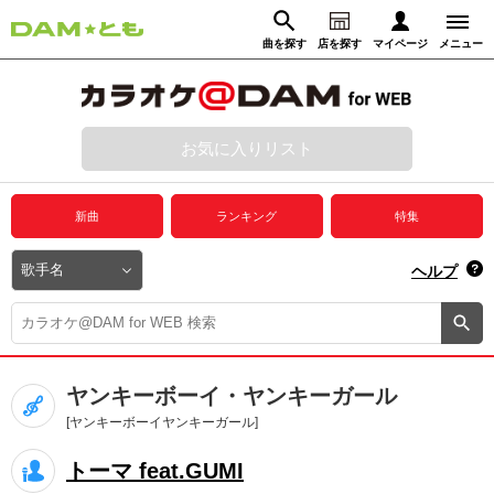
曲を探す
店を探す
マイページ
メニュー
ログイン
マイページ
お気に入りリスト
動画からさがす
録音からさがす
プレミアムサービス
新曲
ランキング
特集
DAM★とも動画
閉じる
ヘルプ
DAM★とも録音
カラオケ＠DAM
ヤンキーボーイ・ヤンキーガール
ユーザー検索
[ヤンキーボーイヤンキーガール]
トーマ feat.GUMI
キャンペーン