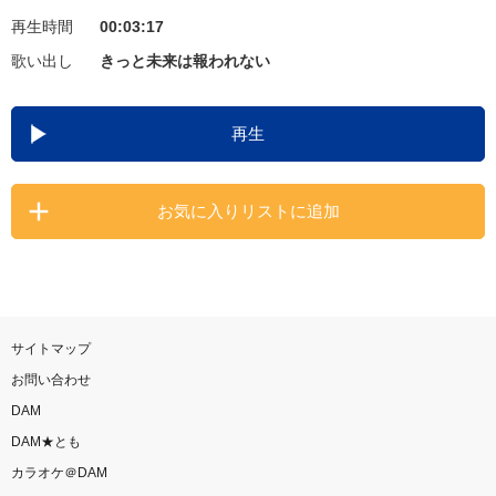
再生時間
00:03:17
お知らせ
よくあるご質問
歌い出し
きっと未来は報われない
DAMの新曲・ランキングなど
再生
カラオケ最新情報をチェック！
お気に入りリストに追加
自宅でカラオケ歌い放題！
家族や友達と一緒に！練習にも！
サイトマップ
お問い合わせ
DAM
DAM★とも
カラオケ＠DAM