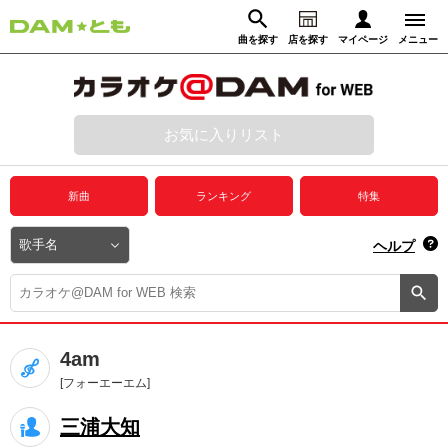
曲を探す
店を探す
マイページ
メニュー
ログイン
マイページ
お気に入りリスト
動画からさがす
録音からさがす
プレミアムサービス
新曲
ランキング
特集
DAM★とも動画
閉じる
ヘルプ
DAM★とも録音
カラオケ＠DAM
4am
ユーザー検索
[フォーエーエム]
三浦大知
キャンペーン