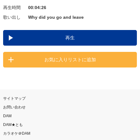
再生時間
00:04:26
お知らせ
よくあるご質問
歌い出し
Why did you go and leave
DAMの新曲・ランキングなど
再生
カラオケ最新情報をチェック！
お気に入りリストに追加
自宅でカラオケ歌い放題！
家族や友達と一緒に！練習にも！
サイトマップ
お問い合わせ
DAM
DAM★とも
カラオケ＠DAM