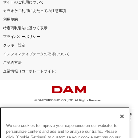
サイトのご利用について
カラオケご利用にあたっての注意事項
利用規約
特定商取引法に基づく表示
プライバシーポリシー
クッキー設定
インフォマティブデータの取得について
ご契約方法
企業情報（コーポレートサイト）
© DAIICHIKOSHO CO.,LTD. All Rights Reserved.
このサイトに掲載されている一切の文章・画像・写真・動画・音声等を、手段や形態
を問わず、著作権法の定める範囲を超えて無断で複製、転載、ファイル化などするこ
とを禁じます。
We use cookies to improve your experience on our website, to
personalize content and ads and to analyze our traffic. Please
楽曲及びコンテンツは、機種によりご利用いただけない場合があります。
click [Cookie Settings] to customize your cookie settings on our
楽曲及びコンテンツの配信日、配信内容が変更になる場合があります。