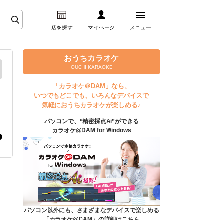
店を探す
マイページ
メニュー
ログイン
おうちカラオケ
OUCHI KARAOKE
マイページ
「カラオケ＠DAM」なら、
いつでもどこでも、いろんなデバイスで
プレミアムサービス
気軽におうちカラオケが楽しめる♪
パソコンで、“精密採点Ai”ができる
DAM★とも動画
カラオケ@DAM for Windows
DAM★とも録音
カラオケ＠DAM
ユーザー検索
パソコン以外にも、さまざまなデバイスで楽しめる
「カラオケ@DAM」の詳細はこちら