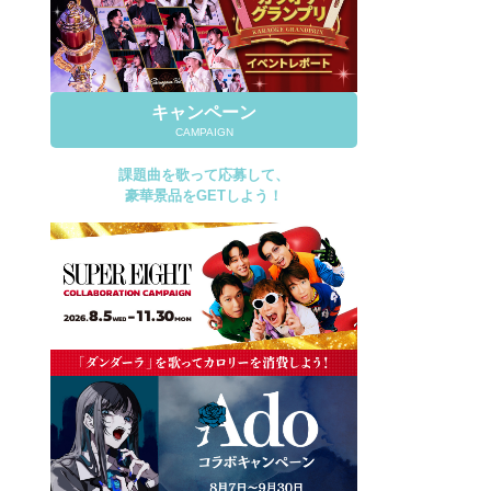
キャンペーン
CAMPAIGN
課題曲を歌って応募して、
豪華景品をGETしよう！