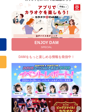
キャンペーン
お知らせ
よくあるご質問
DAMの新曲・ランキングなど
カラオケ最新情報をチェック！
ENJOY DAM
SPECIAL
DAMをもっと楽しめる情報を発信中！
自宅でカラオケ歌い放題！
家族や友達と一緒に！練習にも！