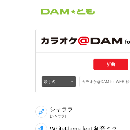
新曲
シャララ
[シャララ]
WhiteFlame feat.初音ミク