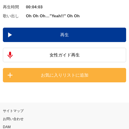
再生時間
00:04:03
お知らせ
よくあるご質問
歌い出し
Oh Oh Oh…”Yeah!!” Oh Oh
DAMの新曲・ランキングなど
再生
カラオケ最新情報をチェック！
女性ガイド再生
自宅でカラオケ歌い放題！
お気に入りリストに追加
家族や友達と一緒に！練習にも！
サイトマップ
お問い合わせ
DAM