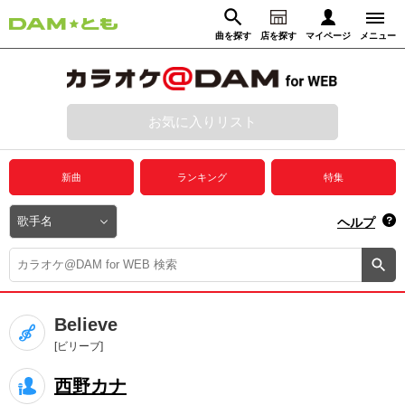
曲を探す
店を探す
マイページ
メニュー
ログイン
マイページ
お気に入りリスト
動画からさがす
録音からさがす
プレミアムサービス
新曲
ランキング
特集
DAM★とも動画
閉じる
ヘルプ
DAM★とも録音
カラオケ＠DAM
Believe
ユーザー検索
[ビリーブ]
西野カナ
キャンペーン