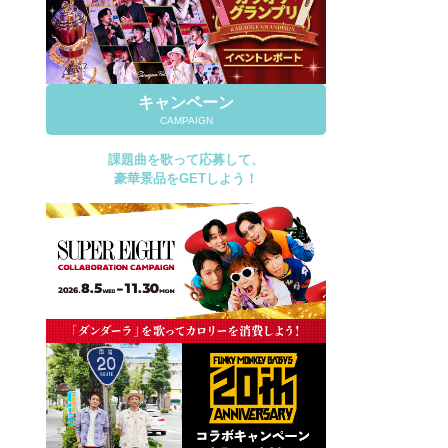
キャンペーン
CAMPAIGN
課題曲を歌って応募して、
豪華景品をGETしよう！