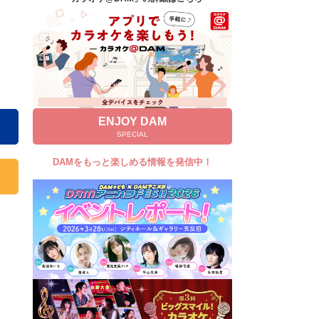
キャンペーン
お知らせ
よくあるご質問
DAMの新曲・ランキングなど
カラオケ最新情報をチェック！
ENJOY DAM
SPECIAL
DAMをもっと楽しめる情報を発信中！
自宅でカラオケ歌い放題！
家族や友達と一緒に！練習にも！