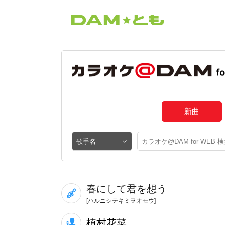
新曲
春にして君を想う
[ハルニシテキミヲオモウ]
植村花菜