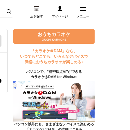
店を探す
マイページ
メニュー
ログイン
おうちカラオケ
OUCHI KARAOKE
マイページ
「カラオケ＠DAM」なら、
いつでもどこでも、いろんなデバイスで
プレミアムサービス
気軽におうちカラオケが楽しめる♪
パソコンで、“精密採点Ai”ができる
DAM★とも動画
カラオケ@DAM for Windows
DAM★とも録音
カラオケ＠DAM
ユーザー検索
パソコン以外にも、さまざまなデバイスで楽しめる
「カラオケ@DAM」の詳細はこちら