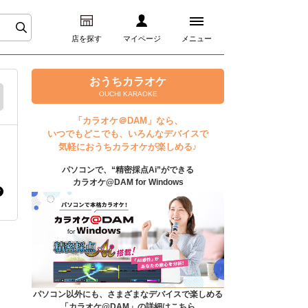
店を探す
マイページ
メニュー
ログイン
おうちカラオケ
OUCHI KARAOKE
マイページ
「カラオケ＠DAM」なら、
いつでもどこでも、いろんなデバイスで
プレミアムサービス
気軽におうちカラオケが楽しめる♪
パソコンで、“精密採点Ai”ができる
DAM★とも動画
カラオケ@DAM for Windows
DAM★とも録音
カラオケ＠DAM
ユーザー検索
パソコン以外にも、さまざまなデバイスで楽しめる
「カラオケ@DAM」の詳細はこちら