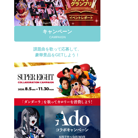
キャンペーン
CAMPAIGN
課題曲を歌って応募して、
豪華景品をGETしよう！