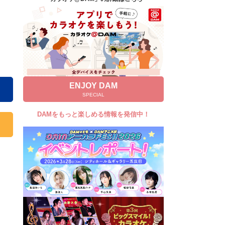
キャンペーン
お知らせ
よくあるご質問
DAMの新曲・ランキングなど
カラオケ最新情報をチェック！
ENJOY DAM
SPECIAL
DAMをもっと楽しめる情報を発信中！
自宅でカラオケ歌い放題！
家族や友達と一緒に！練習にも！