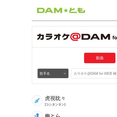
新曲
虎視眈々
[コシタンタン]
梅とら