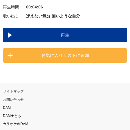
再生時間
00:04:06
お知らせ
よくあるご質問
歌い出し
冴えない気分 無いような自分
DAMの新曲・ランキングなど
再生
カラオケ最新情報をチェック！
お気に入りリストに追加
自宅でカラオケ歌い放題！
家族や友達と一緒に！練習にも！
サイトマップ
お問い合わせ
DAM
DAM★とも
カラオケ＠DAM