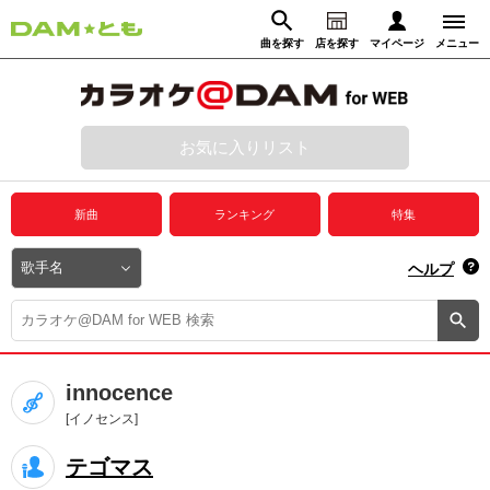
曲を探す
店を探す
マイページ
メニュー
ログイン
マイページ
お気に入りリスト
動画からさがす
録音からさがす
プレミアムサービス
新曲
ランキング
特集
DAM★とも動画
閉じる
ヘルプ
DAM★とも録音
カラオケ＠DAM
innocence
ユーザー検索
[イノセンス]
テゴマス
キャンペーン