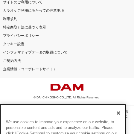
サイトのご利用について
カラオケご利用にあたっての注意事項
利用規約
特定商取引法に基づく表示
プライバシーポリシー
クッキー設定
インフォマティブデータの取得について
ご契約方法
企業情報（コーポレートサイト）
© DAIICHIKOSHO CO.,LTD. All Rights Reserved.
このサイトに掲載されている一切の文章・画像・写真・動画・音声等を、手段や形態
を問わず、著作権法の定める範囲を超えて無断で複製、転載、ファイル化などするこ
とを禁じます。
We use cookies to improve your experience on our website, to
personalize content and ads and to analyze our traffic. Please
楽曲及びコンテンツは、機種によりご利用いただけない場合があります。
click [Cookie Settings] to customize your cookie settings on our
楽曲及びコンテンツの配信日、配信内容が変更になる場合があります。