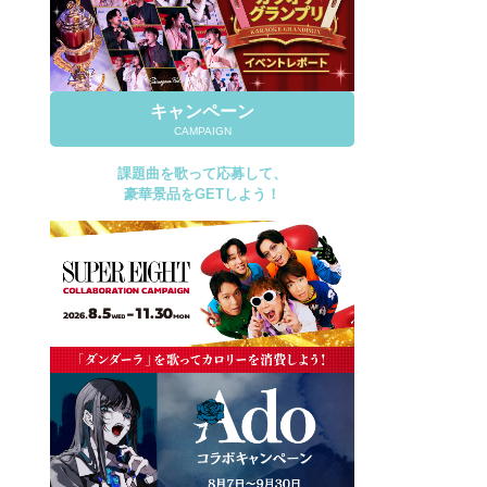
キャンペーン
CAMPAIGN
課題曲を歌って応募して、
豪華景品をGETしよう！