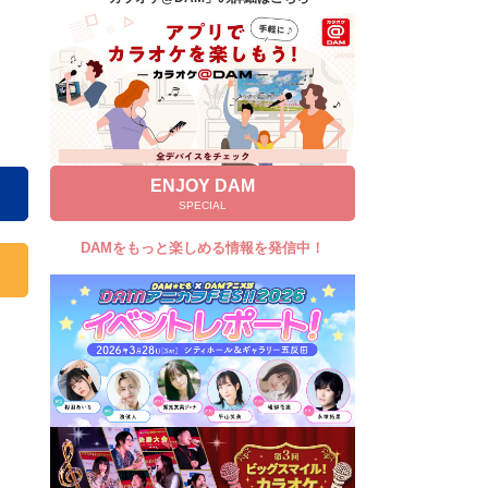
キャンペーン
お知らせ
よくあるご質問
DAMの新曲・ランキングなど
カラオケ最新情報をチェック！
ENJOY DAM
SPECIAL
DAMをもっと楽しめる情報を発信中！
自宅でカラオケ歌い放題！
家族や友達と一緒に！練習にも！