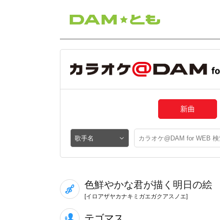
新曲
色鮮やかな君が描く明日の絵
[イロアザヤカナキミガエガクアスノエ]
テゴマス