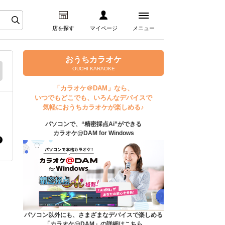
店を探す
マイページ
メニュー
ログイン
おうちカラオケ
OUCHI KARAOKE
マイページ
「カラオケ＠DAM」なら、
いつでもどこでも、いろんなデバイスで
プレミアムサービス
気軽におうちカラオケが楽しめる♪
パソコンで、“精密採点Ai”ができる
DAM★とも動画
カラオケ@DAM for Windows
DAM★とも録音
カラオケ＠DAM
ユーザー検索
パソコン以外にも、さまざまなデバイスで楽しめる
「カラオケ@DAM」の詳細はこちら