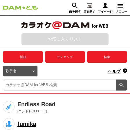
曲を探す
店を探す
マイページ
メニュー
ログイン
マイページ
お気に入りリスト
動画からさがす
録音からさがす
プレミアムサービス
新曲
ランキング
特集
DAM★とも動画
閉じる
ヘルプ
DAM★とも録音
カラオケ＠DAM
Endless Road
ユーザー検索
[エンドレスロード]
fumika
キャンペーン