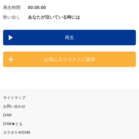
再生時間
00:05:00
お知らせ
よくあるご質問
歌い出し
あなたが泣いている時には
DAMの新曲・ランキングなど
再生
カラオケ最新情報をチェック！
お気に入りリストに追加
自宅でカラオケ歌い放題！
家族や友達と一緒に！練習にも！
サイトマップ
お問い合わせ
DAM
DAM★とも
カラオケ＠DAM