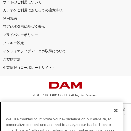
サイトのご利用について
カラオケご利用にあたっての注意事項
利用規約
特定商取引法に基づく表示
プライバシーポリシー
クッキー設定
インフォマティブデータの取得について
ご契約方法
企業情報（コーポレートサイト）
© DAIICHIKOSHO CO.,LTD. All Rights Reserved.
このサイトに掲載されている一切の文章・画像・写真・動画・音声等を、手段や形態
を問わず、著作権法の定める範囲を超えて無断で複製、転載、ファイル化などするこ
とを禁じます。
We use cookies to improve your experience on our website, to
personalize content and ads and to analyze our traffic. Please
楽曲及びコンテンツは、機種によりご利用いただけない場合があります。
click [Cookie Settings] to customize your cookie settings on our
楽曲及びコンテンツの配信日、配信内容が変更になる場合があります。