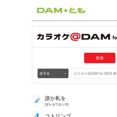
新曲
誰か私を
[ダレカワタシヲ]
コトリンゴ