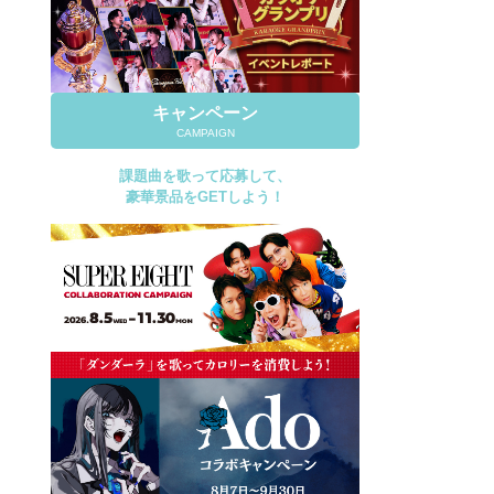
キャンペーン
CAMPAIGN
課題曲を歌って応募して、
豪華景品をGETしよう！