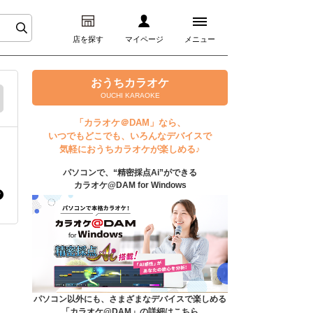
店を探す
マイページ
メニュー
ログイン
おうちカラオケ
OUCHI KARAOKE
マイページ
「カラオケ＠DAM」なら、
いつでもどこでも、いろんなデバイスで
プレミアムサービス
気軽におうちカラオケが楽しめる♪
パソコンで、“精密採点Ai”ができる
DAM★とも動画
カラオケ@DAM for Windows
DAM★とも録音
カラオケ＠DAM
ユーザー検索
パソコン以外にも、さまざまなデバイスで楽しめる
「カラオケ@DAM」の詳細はこちら