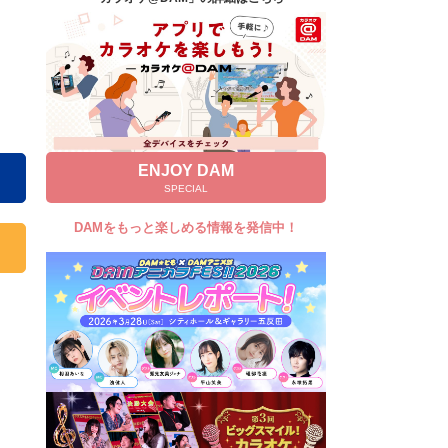
キャンペーン
お知らせ
よくあるご質問
DAMの新曲・ランキングなど
カラオケ最新情報をチェック！
ENJOY DAM
SPECIAL
DAMをもっと楽しめる情報を発信中！
自宅でカラオケ歌い放題！
家族や友達と一緒に！練習にも！