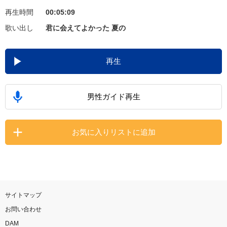
再生時間
00:05:09
お知らせ
よくあるご質問
歌い出し
君に会えてよかった 夏の
DAMの新曲・ランキングなど
再生
カラオケ最新情報をチェック！
男性ガイド再生
自宅でカラオケ歌い放題！
お気に入りリストに追加
家族や友達と一緒に！練習にも！
サイトマップ
お問い合わせ
DAM