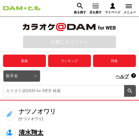
曲を探す
店を探す
マイページ
メニュー
ログイン
マイページ
お気に入りリスト
動画からさがす
録音からさがす
プレミアムサービス
新曲
ランキング
特集
DAM★とも動画
閉じる
ヘルプ
DAM★とも録音
カラオケ＠DAM
ナツノオワリ
ユーザー検索
[ナツノオワリ]
清水翔太
キャンペーン